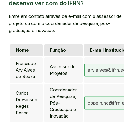
desenvolver com do IFRN?
Entre em contato através de e-mail com o assessor de
projeto ou com o coordenador de pesquisa, pós-
graduação e inovação.
Nome
Função
E-mail institucional
Francisco
Assessor de
Ary Alves
ary.alves@ifrn.edu.b
Projetos
de Souza
Coordenador
Carlos
de Pesquisa,
Deyvinson
Pós-
copein.nc@ifrn.edu.
Reges
Graduação e
Bessa
Inovação