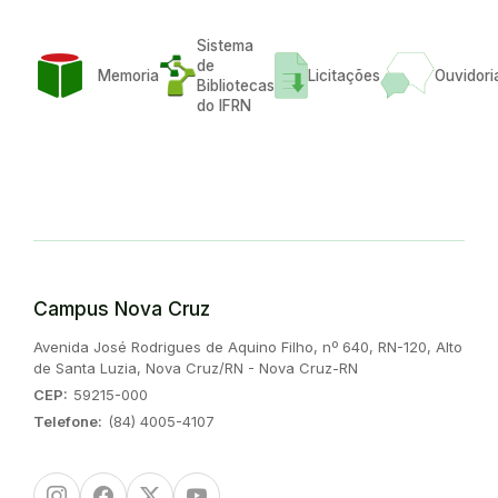
Sistema
de
Memoria
Licitações
Ouvidori
Bibliotecas
do IFRN
Campus Nova Cruz
Endereço:
Avenida José Rodrigues de Aquino Filho, nº 640, RN-120, Alto
de Santa Luzia, Nova Cruz/RN - Nova Cruz-RN
CEP:
59215-000
Telefone:
(84) 4005-4107
Instagram
Facebook
Twitter/X
Youtube