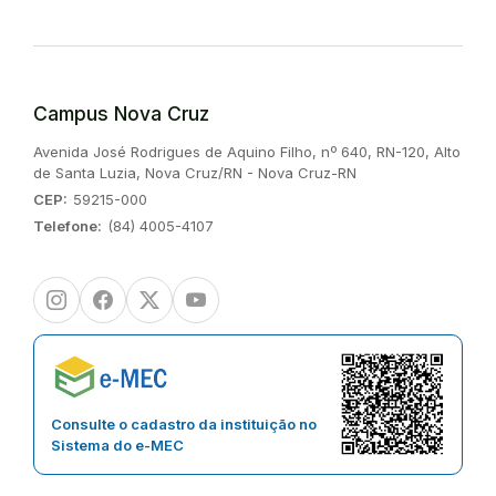
Campus Nova Cruz
Endereço:
Avenida José Rodrigues de Aquino Filho, nº 640, RN-120, Alto
de Santa Luzia, Nova Cruz/RN - Nova Cruz-RN
CEP:
59215-000
Telefone:
(84) 4005-4107
Instagram
Facebook
Twitter/X
Youtube
Consulte o cadastro da instituição no
Sistema do e-MEC