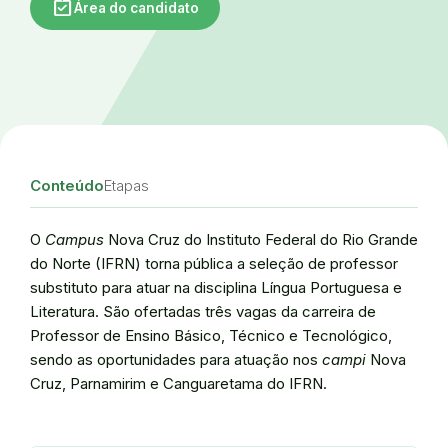
assignment_turned_in
Área do candidato
Conteúdo
Etapas
O
Campus
Nova Cruz do Instituto Federal do Rio Grande
do Norte (IFRN) torna pública a seleção de professor
substituto para atuar na disciplina Língua Portuguesa e
Literatura. São ofertadas três vagas da carreira de
Professor de Ensino Básico, Técnico e Tecnológico,
sendo as oportunidades para atuação nos
campi
Nova
Cruz, Parnamirim e Canguaretama do IFRN.