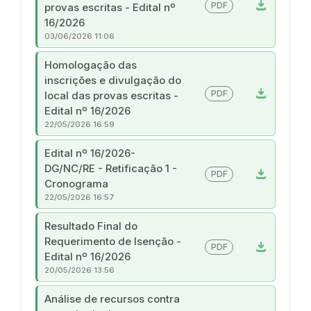
download
PDF
provas escritas - Edital nº
16/2026
03/06/2026 11:06
Homologação das
inscrições e divulgação do
download
PDF
local das provas escritas -
Edital nº 16/2026
22/05/2026 16:59
Edital nº 16/2026-
DG/NC/RE - Retificação 1 -
download
PDF
Cronograma
22/05/2026 16:57
Resultado Final do
Requerimento de Isenção -
download
PDF
Edital nº 16/2026
20/05/2026 13:56
Análise de recursos contra