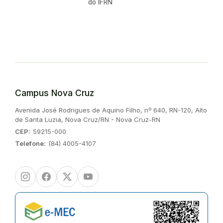
do IFRN
Campus Nova Cruz
Endereço:
Avenida José Rodrigues de Aquino Filho, nº 640, RN-120, Alto
de Santa Luzia, Nova Cruz/RN - Nova Cruz-RN
CEP:
59215-000
Telefone:
(84) 4005-4107
Instagram
Facebook
Twitter/X
Youtube