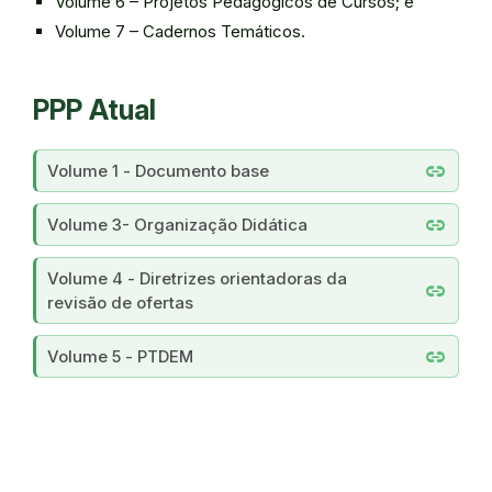
Volume 6 – Projetos Pedagógicos de Cursos; e
Volume 7 – Cadernos Temáticos.
PPP Atual
link
Volume 1 - Documento base
link
Volume 3- Organização Didática
Volume 4 - Diretrizes orientadoras da
link
revisão de ofertas
link
Volume 5 - PTDEM