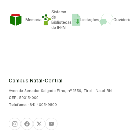
Sistema
de
Memoria
Licitações
Ouvidori
Bibliotecas
do IFRN
Campus Natal-Central
Endereço:
Avenida Senador Salgado Filho, nº 1559, Tirol - Natal-RN
CEP:
59015-000
Telefone:
(84) 4005-9800
Instagram
Facebook
Twitter/X
Youtube