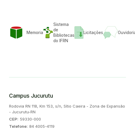
Sistema
de
Memoria
Licitações
Ouvidori
Bibliotecas
do IFRN
Campus Jucurutu
Endereço:
Rodovia RN 118, Km 153, s/n, Sítio Caeira - Zona de Expansão
- Jucurutu-RN
CEP:
59330-000
Telefone:
84 4005-4119