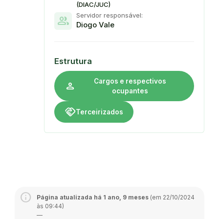
(DIAC/JUC)
Servidor responsável:
group
Diogo Vale
Estrutura
Cargos e respectivos
person
ocupantes
handshake
Terceirizados
Página atualizada há 1 ano, 9 meses
(em 22/10/2024
às 09:44)
—