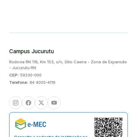
Campus Jucurutu
Endereço:
Rodovia RN 118, Km 153, s/n, Sítio Caeira - Zona de Expansão
- Jucurutu-RN
CEP:
59330-000
Telefone:
84 4005-4119
Instagram
Facebook
Twitter/X
Youtube
Consulte o cadastro da instituição no