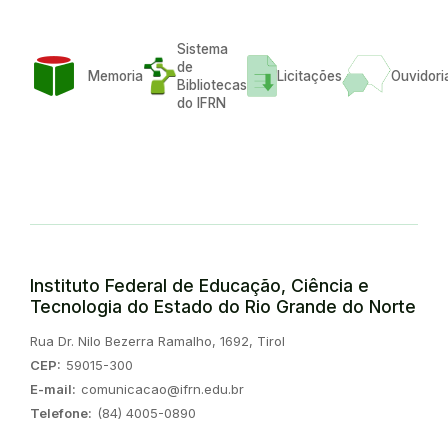
Sistema
de
Memoria
Licitações
Ouvidori
Bibliotecas
do IFRN
Instituto Federal de Educação, Ciência e
Tecnologia do Estado do Rio Grande do Norte
Endereço:
Rua Dr. Nilo Bezerra Ramalho, 1692, Tirol
CEP:
59015-300
E-mail:
comunicacao@ifrn.edu.br
Telefone:
(84) 4005-0890