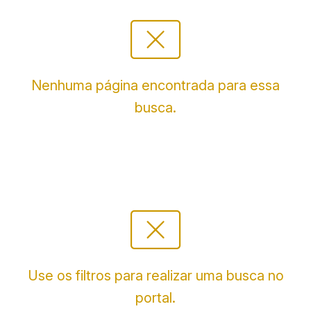
cancel_presentation
Nenhuma página encontrada para essa
busca.
cancel_presentation
Use os filtros para realizar uma busca no
portal.