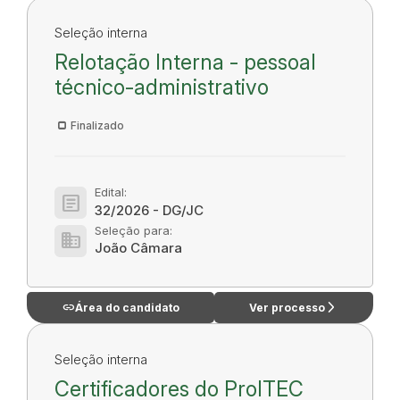
Seleção interna
Relotação Interna - pessoal
técnico-administrativo
Finalizado
Edital:
article
32/2026 - DG/JC
Seleção para:
domain
João Câmara
link
arrow_forward_ios
Área do candidato
Ver processo
Seleção interna
Certificadores do ProITEC