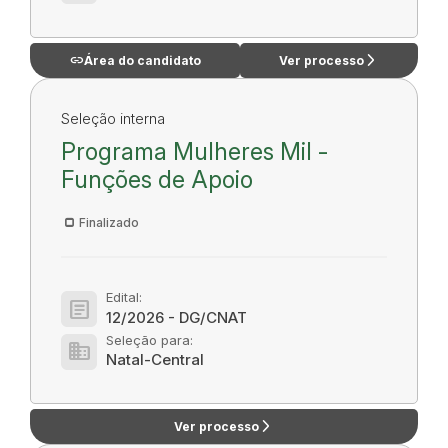
link
arrow_forward_ios
Área do candidato
Ver processo
Seleção interna
Programa Mulheres Mil -
Funções de Apoio
Finalizado
Edital:
article
12/2026 - DG/CNAT
Seleção para:
domain
Natal-Central
arrow_forward_ios
Ver processo