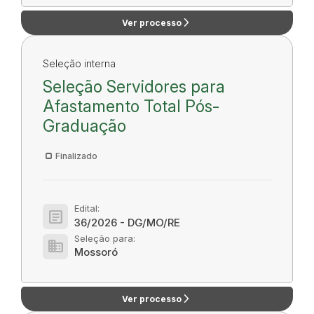
arrow_forward_ios
Ver processo
Seleção interna
Seleção Servidores para
Afastamento Total Pós-
Graduação
Finalizado
Edital:
article
36/2026 - DG/MO/RE
Seleção para:
domain
Mossoró
arrow_forward_ios
Ver processo