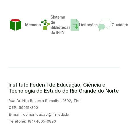
Sistema
de
Memoria
Licitações
Ouvidori
Bibliotecas
do IFRN
Instituto Federal de Educação, Ciência e
Tecnologia do Estado do Rio Grande do Norte
Endereço:
Rua Dr. Nilo Bezerra Ramalho, 1692, Tirol
CEP:
59015-300
E-mail:
comunicacao@ifrn.edu.br
Telefone:
(84) 4005-0890