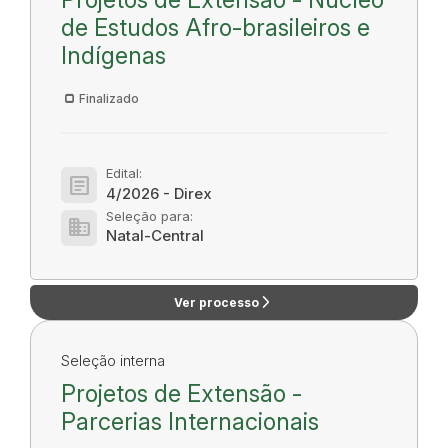
de Estudos Afro-brasileiros e
Indígenas
Finalizado
Edital:
article
4/2026 - Direx
Seleção para:
domain
Natal-Central
arrow_forward_ios
Ver processo
Seleção interna
Projetos de Extensão -
Parcerias Internacionais