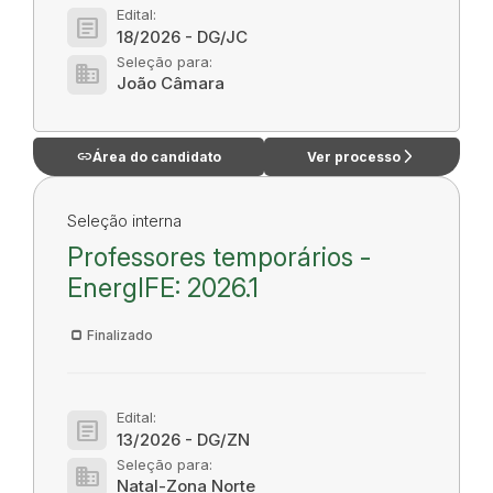
Edital:
article
18/2026 - DG/JC
Seleção para:
domain
João Câmara
link
arrow_forward_ios
Área do candidato
Ver processo
Seleção interna
Professores temporários -
EnergIFE: 2026.1
Finalizado
Edital:
article
13/2026 - DG/ZN
Seleção para:
domain
Natal-Zona Norte