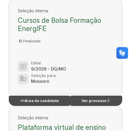
Seleção interna
Cursos de Bolsa Formação
EnergIFE
Finalizado
Edital:
article
9/2026 - DG/MO
Seleção para:
domain
Mossoró
link
arrow_forward_ios
Área do candidato
Ver processo
Seleção interna
Plataforma virtual de ensino