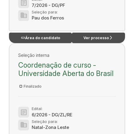
article
7/2026 - DG/PF
Seleção para:
domain
Pau dos Ferros
link
arrow_forward_ios
Área do candidato
Ver processo
Seleção interna
Coordenação de curso -
Universidade Aberta do Brasil
Finalizado
Edital:
article
6/2026 - DG/ZL/RE
Seleção para:
domain
Natal-Zona Leste