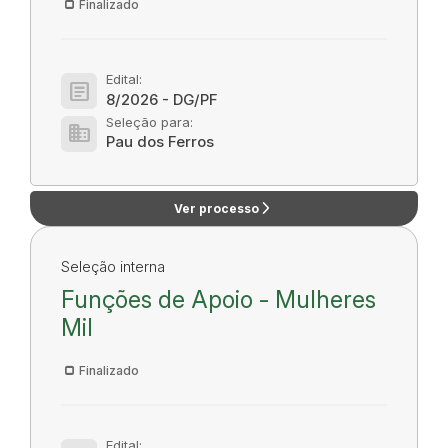
Finalizado
Edital:
article
8/2026 - DG/PF
Seleção para:
domain
Pau dos Ferros
arrow_forward_ios
Ver processo
Seleção interna
Funções de Apoio - Mulheres
Mil
Finalizado
Edital: