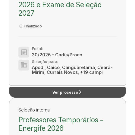
2026 e Exame de Seleção
2027
Finalizado
Edital:
article
30/2026 - Cadis/Proen
Seleção para:
domain
Apodi, Caicó, Canguaretama, Ceará-
Mirim, Currais Novos, +19 campi
arrow_forward_ios
Ver processo
Seleção interna
Professores Temporários -
Energife 2026