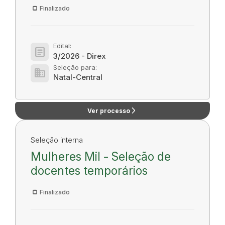
Finalizado
Edital:
article
3/2026 - Direx
Seleção para:
domain
Natal-Central
arrow_forward_ios
Ver processo
Seleção interna
Mulheres Mil - Seleção de
docentes temporários
Finalizado