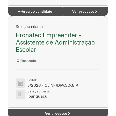
link
arrow_forward_ios
Área do candidato
Ver processo
Seleção interna
Pronatec Empreender -
Assistente de Administração
Escolar
Finalizado
Edital:
article
5/2026 - CLINF/DIAC/DG/IP
Seleção para:
domain
Ipanguaçu
arrow_forward_ios
Ver processo