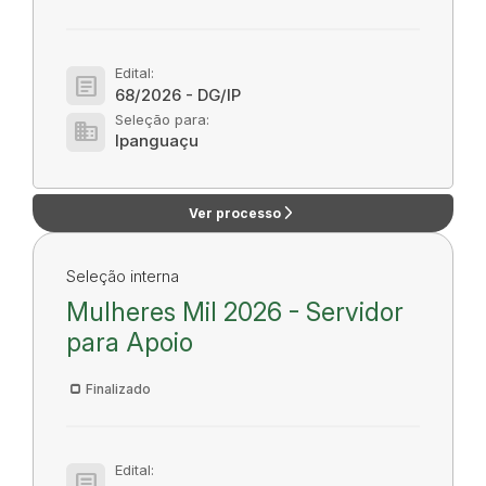
Edital:
article
68/2026 - DG/IP
Seleção para:
domain
Ipanguaçu
arrow_forward_ios
Ver processo
Seleção interna
Mulheres Mil 2026 - Servidor
para Apoio
Finalizado
Edital:
article