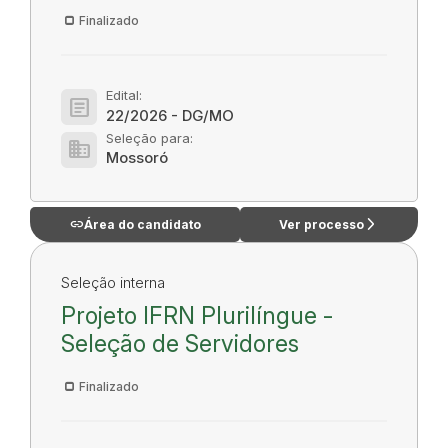
Finalizado
Edital:
article
22/2026 - DG/MO
Seleção para:
domain
Mossoró
link
arrow_forward_ios
Área do candidato
Ver processo
Seleção interna
Projeto IFRN Plurilíngue -
Seleção de Servidores
Finalizado