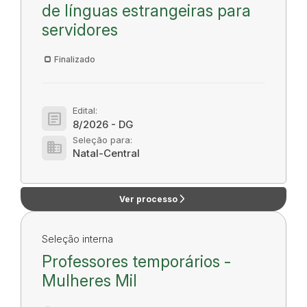
de línguas estrangeiras para
servidores
Finalizado
Edital:
article
8/2026 - DG
Seleção para:
domain
Natal-Central
arrow_forward_ios
Ver processo
Seleção interna
Professores temporários -
Mulheres Mil