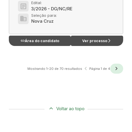
Edital:
article
3/2026 - DG/NC/RE
Seleção para:
domain
Nova Cruz
link
arrow_forward_ios
Área do candidato
Ver processo
navigate_before
navigate_next
Anterior
Próxima
Mostrando 1–20 de 70 resultados
Página 1 de 4
Voltar ao topo