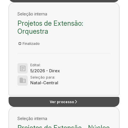
Seleção interna
Projetos de Extensão:
Orquestra
Finalizado
Edital:
article
5/2026 - Direx
Seleção para:
domain
Natal-Central
arrow_forward_ios
Ver processo
Seleção interna
Projetos de Extensão - Núcleo