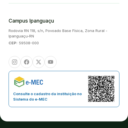
Campus Ipanguaçu
Endereço:
Rodovia RN 118, s/n, Povoado Base Física, Zona Rural -
Ipanguaçu-RN
CEP:
59508-000
Instagram
Facebook
Twitter/X
Youtube
Consulte o cadastro da instituição no
Sistema do e-MEC