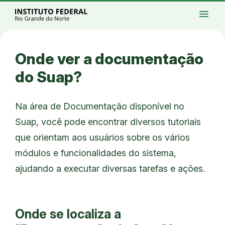
Ir para a página inicial
Início
Processos seletivos
Cursos
Campi
menu
Institucional
Acesso à Informação
Eventos
Serviços
Acessibilidade
Créditos
Ir para a busca
Alto contraste
Modo escuro
Busca
contrast
dark_mode
search
Instagram
Twitter/X
Facebook
Linkedin
Youtube
Ir para o menu principal
Menu
Ir para o conteúdo
Ir para o rodapé
Onde ver a documentação
Alto contraste
Login da Área Administrativa
do Suap?
Acessibilidade
Na área de Documentação disponível no
Suap, você pode encontrar diversos tutoriais
que orientam aos usuários sobre os vários
módulos e funcionalidades do sistema,
ajudando a executar diversas tarefas e ações.
Onde se localiza a