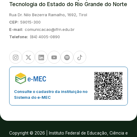
Tecnologia do Estado do Rio Grande do Norte
Endereço:
Rua Dr. Nilo Bezerra Ramalho, 1692, Tirol
CEP:
59015-300
E-mail:
comunicacao@ifrn.edu.br
Telefone:
(84) 4005-0890
Instagram
Twitter/X
Linkedin
Youtube
Spotify
TikTok
Consulte o cadastro da instituição no
Sistema do e-MEC
Copyright © 2026 | Instituto Federal de Educação, Ciência e