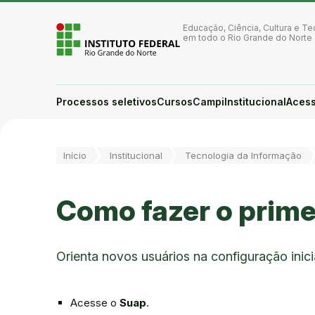
Ir para a página inicial
Ir para a busca
Educação, Ciência, Cultura e Te
Ir para o menu principal
em todo o Rio Grande do Norte
Ir para o conteúdo
Ir para o rodapé
Alto contraste
Login da Área Administrativa
Processos seletivos
Cursos
Campi
Institucional
Acess
Acessibilidade
Você está aqui:
Início
Institucional
Tecnologia da Informação
Como fazer o prime
Orienta novos usuários na configuração inici
Acesse o
Suap
.