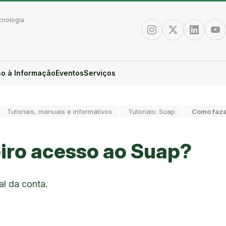
cnologia
Instagram
Twitter/X
Linkedin
You
o à Informação
Eventos
Serviços
Tutoriais, manuais e informativos
Tutoriais: Suap
Como faze
iro acesso ao Suap?
al da conta.