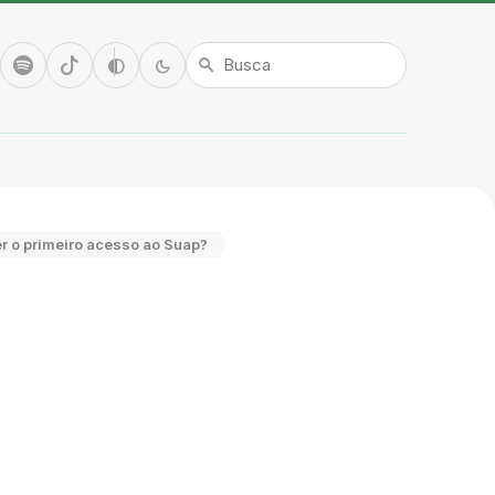
tube
Spotify
TikTok
Alto contraste
Modo escuro
contrast
dark_mode
search
r o primeiro acesso ao Suap?