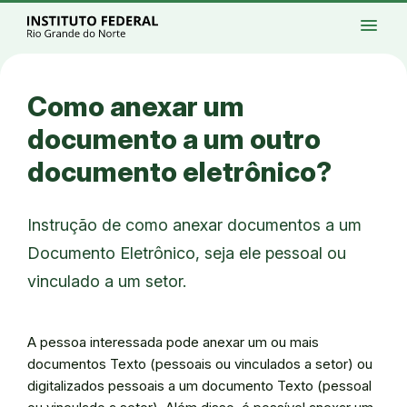
Ir para a página inicial
Início
Processos seletivos
Cursos
Campi
menu
Institucional
Acesso à Informação
Eventos
Serviços
Acessibilidade
Créditos
Ir para a busca
Alto contraste
Modo escuro
Busca
contrast
dark_mode
search
Instagram
Twitter/X
Facebook
Linkedin
Youtube
Ir para o menu principal
Menu
Ir para o conteúdo
Ir para o rodapé
Como anexar um
Alto contraste
Login da Área Administrativa
documento a um outro
Acessibilidade
documento eletrônico?
Instrução de como anexar documentos a um
Documento Eletrônico, seja ele pessoal ou
vinculado a um setor.
A pessoa interessada pode anexar um ou mais
documentos Texto (pessoais ou vinculados a setor) ou
digitalizados pessoais a um documento Texto (pessoal