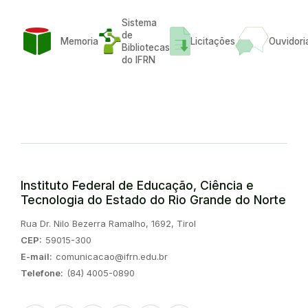
Sistema
de
Memoria
Licitações
Ouvidori
Bibliotecas
do IFRN
Instituto Federal de Educação, Ciência e
Tecnologia do Estado do Rio Grande do Norte
Endereço:
Rua Dr. Nilo Bezerra Ramalho, 1692, Tirol
CEP:
59015-300
E-mail:
comunicacao@ifrn.edu.br
Telefone:
(84) 4005-0890