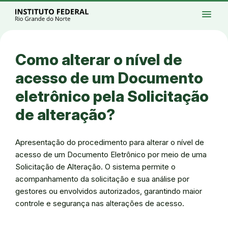
Ir para a página inicial
Início
Processos seletivos
Cursos
Campi
menu
Institucional
Acesso à Informação
Eventos
Serviços
Acessibilidade
Créditos
Ir para a busca
Alto contraste
Modo escuro
Busca
contrast
dark_mode
search
Instagram
Twitter/X
Facebook
Linkedin
Youtube
Ir para o menu principal
Menu
Ir para o conteúdo
Ir para o rodapé
Como alterar o nível de
Alto contraste
Login da Área Administrativa
acesso de um Documento
Acessibilidade
eletrônico pela Solicitação
de alteração?
Apresentação do procedimento para alterar o nível de
acesso de um Documento Eletrônico por meio de uma
Solicitação de Alteração. O sistema permite o
acompanhamento da solicitação e sua análise por
gestores ou envolvidos autorizados, garantindo maior
controle e segurança nas alterações de acesso.