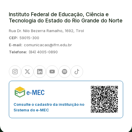
Instituto Federal de Educação, Ciência e
Tecnologia do Estado do Rio Grande do Norte
Endereço:
Rua Dr. Nilo Bezerra Ramalho, 1692, Tirol
CEP:
59015-300
E-mail:
comunicacao@ifrn.edu.br
Telefone:
(84) 4005-0890
Instagram
Twitter/X
Linkedin
Youtube
Spotify
TikTok
Consulte o cadastro da instituição no
Sistema do e-MEC