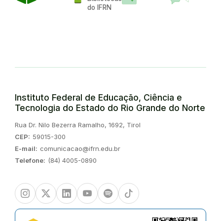
do IFRN
Instituto Federal de Educação, Ciência e
Tecnologia do Estado do Rio Grande do Norte
Endereço:
Rua Dr. Nilo Bezerra Ramalho, 1692, Tirol
CEP:
59015-300
E-mail:
comunicacao@ifrn.edu.br
Telefone:
(84) 4005-0890
Instagram
Twitter/X
Linkedin
Youtube
Spotify
TikTok