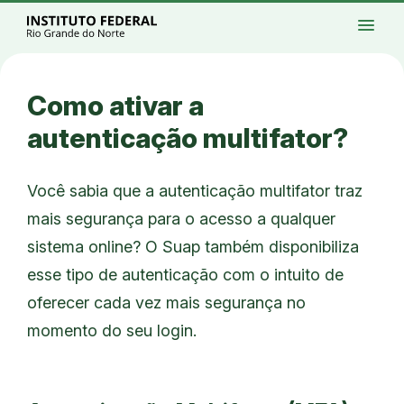
Ir para a página inicial
Início
Processos seletivos
Cursos
Campi
menu
Institucional
Acesso à Informação
Eventos
Serviços
Acessibilidade
Créditos
Ir para a busca
Alto contraste
Modo escuro
Busca
contrast
dark_mode
search
Instagram
Twitter/X
Facebook
Linkedin
Youtube
Ir para o menu principal
Menu
Ir para o conteúdo
Ir para o rodapé
Como ativar a
Alto contraste
Login da Área Administrativa
autenticação multifator?
Acessibilidade
Você sabia que a autenticação multifator traz
mais segurança para o acesso a qualquer
sistema online? O Suap também disponibiliza
esse tipo de autenticação com o intuito de
oferecer cada vez mais segurança no
momento do seu login.