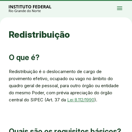
Ir para a página inicial
Início
Processos seletivos
Cursos
Campi
menu
Institucional
Acesso à Informação
Eventos
Serviços
Acessibilidade
Créditos
Ir para a busca
Alto contraste
Modo escuro
Busca
contrast
dark_mode
search
Instagram
Twitter/X
Facebook
Linkedin
Youtube
Ir para o menu principal
Menu
Ir para o conteúdo
Ir para o rodapé
Redistribuição
Alto contraste
Login da Área Administrativa
Acessibilidade
O que é?
Redistribuição é o deslocamento de cargo de
provimento efetivo, ocupado ou vago no âmbito do
quadro geral de pessoal, para outro órgão ou entidade
do mesmo Poder, com prévia apreciação do órgão
central do SIPEC (Art. 37 da
Lei 8.112/1990
).
Quais são os requisitos básicos?