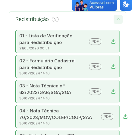
Redistribuição
5
01 - Lista de Verificação
download
PDF
para Redistribuição
21/05/2026 08:51
02 - Formulário Cadastral
download
PDF
para Redistribuição
30/07/2024 14:10
03 - Nota Técnica nº
download
PDF
63/2023/GAB/SGA/SGA
30/07/2024 14:10
04 - Nota Técnica
download
PDF
70/2023/MOV/COLEP/CGGP/SAA
30/07/2024 14:10