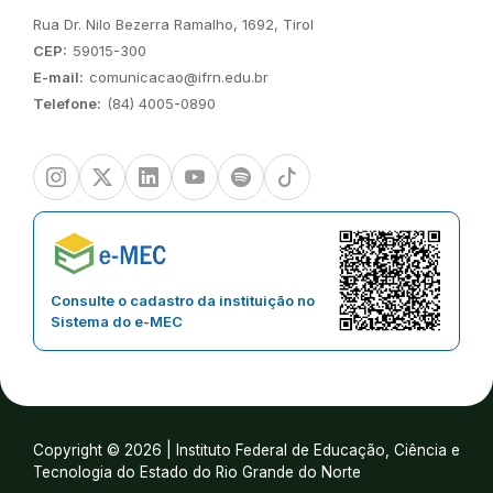
Endereço:
Rua Dr. Nilo Bezerra Ramalho, 1692, Tirol
CEP:
59015-300
E-mail:
comunicacao@ifrn.edu.br
Telefone:
(84) 4005-0890
Instagram
Twitter/X
Linkedin
Youtube
Spotify
TikTok
Consulte o cadastro da instituição no
Sistema do e-MEC
Copyright © 2026 | Instituto Federal de Educação, Ciência e
Tecnologia do Estado do Rio Grande do Norte