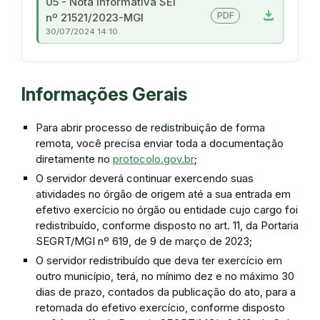
05 - Nota Informativa SEI
download
PDF
nº 21521/2023-MGI
30/07/2024 14:10
Informações Gerais
Para abrir processo de redistribuição de forma
remota, você precisa enviar toda a documentação
diretamente no
protocolo.gov.br
;
O servidor deverá continuar exercendo suas
atividades no órgão de origem até a sua entrada em
efetivo exercício no órgão ou entidade cujo cargo foi
redistribuído, conforme disposto no art. 11, da Portaria
SEGRT/MGI nº 619, de 9 de março de 2023;
O servidor redistribuído que deva ter exercício em
outro município, terá, no mínimo dez e no máximo 30
dias de prazo, contados da publicação do ato, para a
retomada do efetivo exercício, conforme disposto