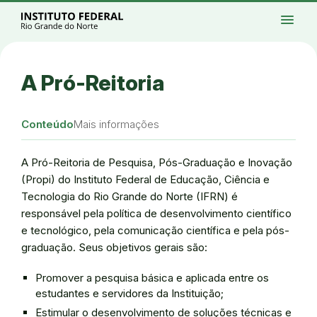
Ir para a página inicial
Início
Processos seletivos
Cursos
Campi
menu
Institucional
Acesso à Informação
Eventos
Serviços
Acessibilidade
Créditos
Ir para a busca
Alto contraste
Modo escuro
Busca
contrast
dark_mode
search
Instagram
Twitter/X
Facebook
Linkedin
Youtube
Ir para o menu principal
Menu
Ir para o conteúdo
Ir para o rodapé
A Pró-Reitoria
Alto contraste
Login da Área Administrativa
Acessibilidade
Conteúdo
Mais informações
A Pró-Reitoria de Pesquisa, Pós-Graduação e Inovação
(Propi) do Instituto Federal de Educação, Ciência e
Tecnologia do Rio Grande do Norte (IFRN) é
responsável pela política de desenvolvimento científico
e tecnológico, pela comunicação científica e pela pós-
graduação. Seus objetivos gerais são:
Promover a pesquisa básica e aplicada entre os
estudantes e servidores da Instituição;
Estimular o desenvolvimento de soluções técnicas e