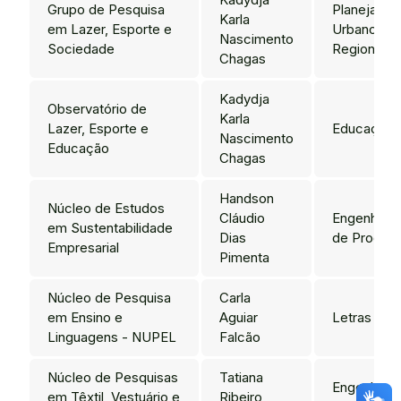
Grupo de Pesquisa
Planejame
Karla
em Lazer, Esporte e
Urbano e
Nascimento
Sociedade
Regional
Chagas
Kadydja
Observatório de
Karla
Lazer, Esporte e
Educação
Nascimento
Educação
Chagas
Handson
Núcleo de Estudos
Cláudio
Engenharia
em Sustentabilidade
Dias
de Produç
Empresarial
Pimenta
Núcleo de Pesquisa
Carla
em Ensino e
Aguiar
Letras
Linguagens - NUPEL
Falcão
Núcleo de Pesquisas
Tatiana
Engenharia
em Têxtil, Vestuário e
Ribeiro