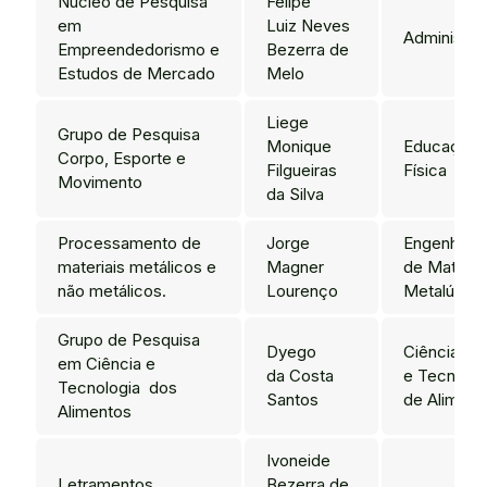
Núcleo de Pesquisa
Felipe
em
Luiz Neves
Administra
Empreendedorismo e
Bezerra de
Estudos de Mercado
Melo
Liege
Grupo de Pesquisa
Monique
Educação
Corpo, Esporte e
Filgueiras
Física
Movimento
da Silva
Processamento de
Jorge
Engenharia
materiais metálicos e
Magner
de Materiai
não metálicos.
Lourenço
Metalúrgic
Grupo de Pesquisa
Dyego
Ciência
em Ciência e
da Costa
e Tecnolog
Tecnologia dos
Santos
de Aliment
Alimentos
Ivoneide
Letramentos,
Bezerra de