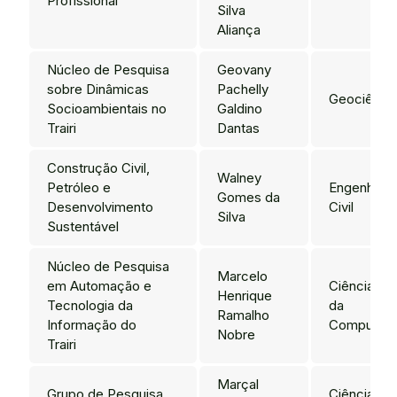
Profissional
Silva
Aliança
Núcleo de Pesquisa
Geovany
sobre Dinâmicas
Pachelly
Geociênci
Socioambientais no
Galdino
Trairi
Dantas
Construção Civil,
Walney
Petróleo e
Engenharia
Gomes da
Desenvolvimento
Civil
Silva
Sustentável
Núcleo de Pesquisa
Marcelo
em Automação e
Ciência
Henrique
Tecnologia da
da
Ramalho
Informação do
Computaç
Nobre
Trairi
Marçal
Grupo de Pesquisa
Ciência