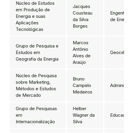
Núcleo de Estudos
Jacques
em Produção de
Cousteau
Engenharia
Energia e suas
da Silva
de Energia
Aplicações
Borges
Tecnológicas
Marcos
Grupo de Pesquisa e
Antônio
Estudos em
Geociênci
Alves de
Geografia da Energia
Araújo
Núcleo de Pesquisa
Bruno
sobre Marketing,
Campelo
Administra
Métodos e Estudos
Medeiros
de Mercado
Grupo de Pesquisas
Helber
em
Wagner da
Educação
Internacionalização
Silva