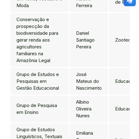
de Produç
Moda
Ferreira
Conservação e
prospecção da
biodiversidade para
Daniel
gerar renda aos
Santiago
Zootecnia
agricultores
Pereira
familiares na
Amazônia Legal
Grupo de Estudos e
José
Pesquisas em
Mateus do
Educação
Gestão Educacional
Nascimento
Albino
Grupo de Pesquisa
Oliveira
Educação
em Ensino
Nunes
Grupo de Estudos
Emiliana
Linguísticos, Textuais