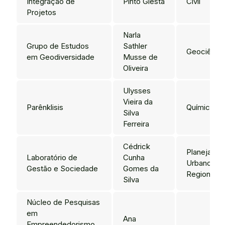
Integração de
Pinto Giesta
Civil
Projetos
Narla
Grupo de Estudos
Sathler
Geociênci
em Geodiversidade
Musse de
Oliveira
Ulysses
Vieira da
Parênklisis
Química
Silva
Ferreira
Cédrick
Planejame
Laboratório de
Cunha
Urbano e
Gestão e Sociedade
Gomes da
Regional
Silva
Núcleo de Pesquisas
em
Ana
Empreendedorismo