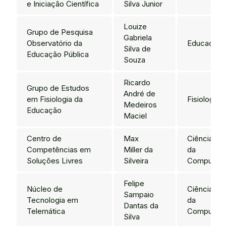
e Iniciação Científica
Silva Junior
Louize
Grupo de Pesquisa
Gabriela
Observatório da
Educação
Silva de
Educação Pública
Souza
Ricardo
Grupo de Estudos
André de
em Fisiologia da
Fisiologia
Medeiros
Educação
Maciel
Centro de
Max
Ciência
Competências em
Miller da
da
Soluções Livres
Silveira
Computaç
Felipe
Núcleo de
Ciência
Sampaio
Tecnologia em
da
Dantas da
Telemática
Computaç
Silva