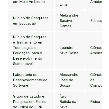
em Meio Ambiente
Ambientais
Lima
Aleksandre
Núcleo de Pesquisas
Saraiva
Educação
em Educação
Dantas
Núcleo de Pesquisa
e Treinamento em
Tecnologias e
Leandro
Ciências
Educação para o
Silva Costa
Ambientais
Desenvolvimento
Sustentável
Laboratório de
Alessandro
Ciência
Desenvolvimento de
Jose de
da
Software
Souza
Computaç
Grupo de Estudo e
Ítalo
Pesquisa em Ensino
Batista da
Física
de Física do IFRN .
Silva