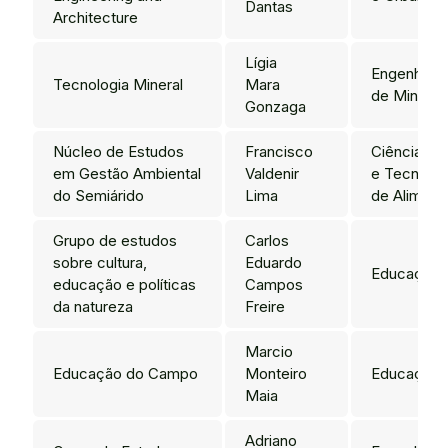
Dantas
Architecture
Lígia
Engenharia
Tecnologia Mineral
Mara
de Minas
Gonzaga
Núcleo de Estudos
Francisco
Ciência
em Gestão Ambiental
Valdenir
e Tecnolog
do Semiárido
Lima
de Aliment
Grupo de estudos
Carlos
sobre cultura,
Eduardo
Educação
educação e políticas
Campos
da natureza
Freire
Marcio
Educação do Campo
Monteiro
Educação
Maia
Adriano