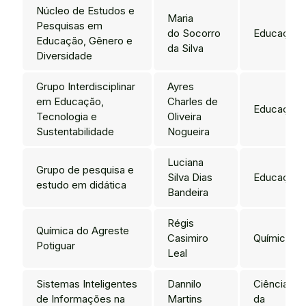
Núcleo de Estudos e
Maria
Pesquisas em
do Socorro
Educação
Educação, Gênero e
da Silva
Diversidade
Grupo Interdisciplinar
Ayres
em Educação,
Charles de
Educação
Tecnologia e
Oliveira
Sustentabilidade
Nogueira
Luciana
Grupo de pesquisa e
Silva Dias
Educação
estudo em didática
Bandeira
Régis
Química do Agreste
Casimiro
Química
Potiguar
Leal
Sistemas Inteligentes
Dannilo
Ciência
de Informações na
Martins
da