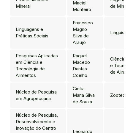
Maciel
Mineral
de Minas
Monteiro
Francisco
Linguagens e
Magno
Lingüística
Práticas Sociais
Silva de
Araújo
Pesquisas Aplicadas
Raquel
Ciência
em Ciência e
Macedo
e Tecnolog
Tecnologia de
Dantas
de Aliment
Alimentos
Coelho
Cicília
Núcleo de Pesquisa
Maria Silva
Zootecnia
em Agropecuária
de Souza
Núcleo de Pesquisa,
Desenvolvimento e
Inovação do Centro
Leonardo