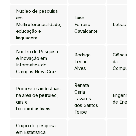
Núcleo de pesquisa
em
Ilane
Multireferencialidade,
Ferreira
Letras
educação e
Cavalcante
linguagem
Núcleo de Pesquisa
Rodrigo
Ciência
e Inovação em
Leone
da
Informática do
Alves
Computaç
Campus Nova Cruz
Renata
Processos industriais
Carla
na área de petróleo,
Engenharia
Tavares
gás e
de Energia
dos Santos
biocombustíveis
Felipe
Grupo de pesquisa
em Estatística,