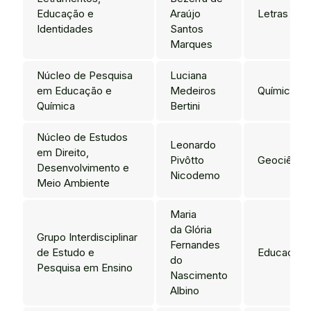
Educação e
Araújo
Letras
Identidades
Santos
Marques
Núcleo de Pesquisa
Luciana
em Educação e
Medeiros
Química
Química
Bertini
Núcleo de Estudos
Leonardo
em Direito,
Pivôtto
Geociênci
Desenvolvimento e
Nicodemo
Meio Ambiente
Maria
da Glória
Grupo Interdisciplinar
Fernandes
de Estudo e
Educação
do
Pesquisa em Ensino
Nascimento
Albino