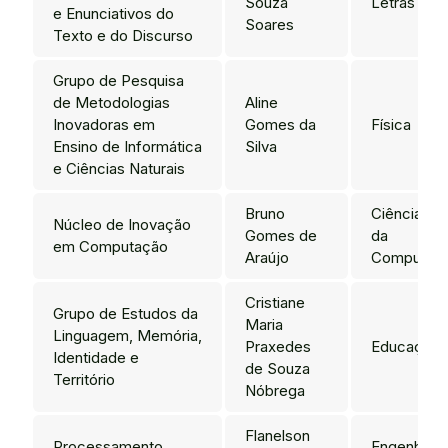
Souza
Letras
e Enunciativos do
Soares
Texto e do Discurso
Grupo de Pesquisa
de Metodologias
Aline
Inovadoras em
Gomes da
Física
Ensino de Informática
Silva
e Ciências Naturais
Bruno
Ciência
Núcleo de Inovação
Gomes de
da
em Computação
Araújo
Computaç
Cristiane
Grupo de Estudos da
Maria
Linguagem, Memória,
Praxedes
Educação
Identidade e
de Souza
Território
Nóbrega
Flanelson
Processamento
Engenharia