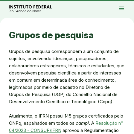
Ir para a página inicial
Início
Processos seletivos
Cursos
Campi
menu
Institucional
Acesso à Informação
Eventos
Serviços
Acessibilidade
Créditos
Ir para a busca
Alto contraste
Modo escuro
Busca
contrast
dark_mode
search
Instagram
Twitter/X
Facebook
Linkedin
Youtube
Ir para o menu principal
Menu
Ir para o conteúdo
Ir para o rodapé
Grupos de pesquisa
Alto contraste
Login da Área Administrativa
Acessibilidade
Grupos de pesquisa correspondem a um conjunto de
sujeitos, envolvendo lideranças, pesquisadores,
colaboradores estrangeiros, técnicos e estudantes, que
desenvolvem pesquisa científica a partir de interesses
em comum em determinada área do conhecimento,
legitimados por meio de cadastro no Diretório de
Grupos de Pesquisa (DGP) do Conselho Nacional de
Desenvolvimento Científico e Tecnológico (Cnpq).
Atualmente, o IFRN possui 145 grupos certificados pelo
CNPq, espalhados em todos os
campi
. A
Resolução nº
04/2023 - CONSUP/IFRN
aprovou a Regulamentação