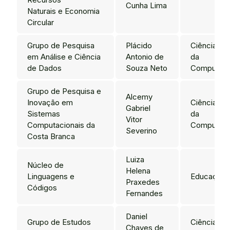
Cunha Lima
Naturais e Economia
Circular
Grupo de Pesquisa
Plácido
Ciência
em Análise e Ciência
Antonio de
da
de Dados
Souza Neto
Computaç
Grupo de Pesquisa e
Alcemy
Inovação em
Ciência
Gabriel
Sistemas
da
Vitor
Computacionais da
Computaç
Severino
Costa Branca
Luiza
Núcleo de
Helena
Linguagens e
Educação
Praxedes
Códigos
Fernandes
Daniel
Grupo de Estudos
Ciências
Chaves de