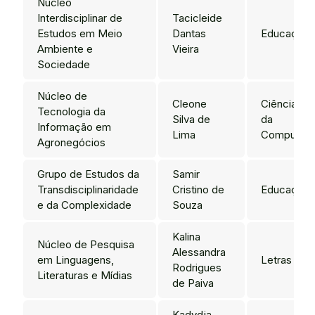
Núcleo
Interdisciplinar de
Tacicleide
Estudos em Meio
Dantas
Educação
Ambiente e
Vieira
Sociedade
Núcleo de
Cleone
Ciência
Tecnologia da
Silva de
da
Informação em
Lima
Computaç
Agronegócios
Grupo de Estudos da
Samir
Transdisciplinaridade
Cristino de
Educação
e da Complexidade
Souza
Kalina
Núcleo de Pesquisa
Alessandra
em Linguagens,
Letras
Rodrigues
Literaturas e Mídias
de Paiva
Kadydja