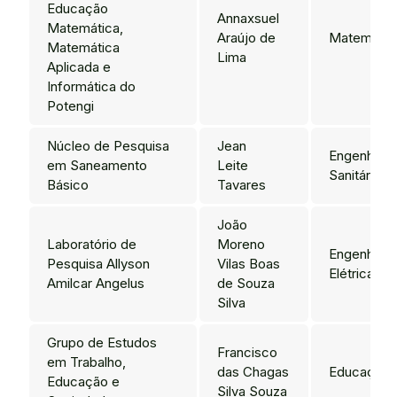
Educação
Annaxsuel
Matemática,
Araújo de
Matemátic
Matemática
Lima
Aplicada e
Informática do
Potengi
Núcleo de Pesquisa
Jean
Engenharia
em Saneamento
Leite
Sanitária
Básico
Tavares
João
Laboratório de
Moreno
Engenharia
Pesquisa Allyson
Vilas Boas
Elétrica
Amilcar Angelus
de Souza
Silva
Grupo de Estudos
Francisco
em Trabalho,
das Chagas
Educação
Educação e
Silva Souza