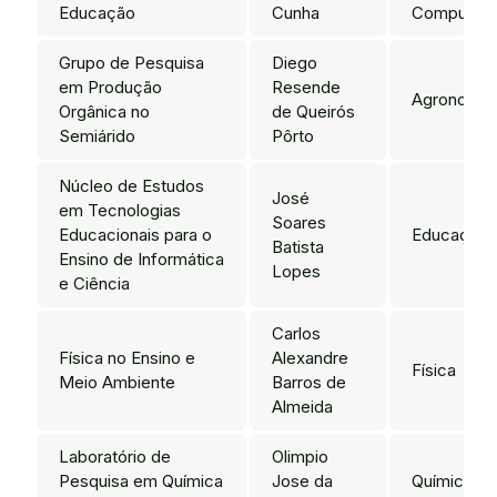
Educação
Cunha
Computaç
Grupo de Pesquisa
Diego
em Produção
Resende
Agronomia
Orgânica no
de Queirós
Semiárido
Pôrto
Núcleo de Estudos
José
em Tecnologias
Soares
Educacionais para o
Educação
Batista
Ensino de Informática
Lopes
e Ciência
Carlos
Física no Ensino e
Alexandre
Física
Meio Ambiente
Barros de
Almeida
Laboratório de
Olimpio
Pesquisa em Química
Jose da
Química