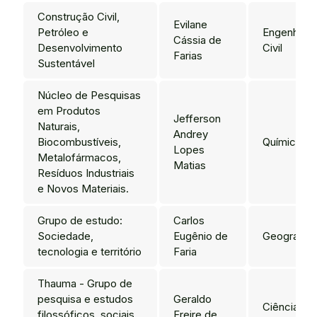
Construção Civil,
Evilane
Petróleo e
Engenharia
Cássia de
Desenvolvimento
Civil
Farias
Sustentável
Núcleo de Pesquisas
em Produtos
Jefferson
Naturais,
Andrey
Biocombustíveis,
Química
Lopes
Metalofármacos,
Matias
Resíduos Industriais
e Novos Materiais.
Grupo de estudo:
Carlos
Sociedade,
Eugênio de
Geografia
tecnologia e território
Faria
Thauma - Grupo de
pesquisa e estudos
Geraldo
Ciência
filossóficos, sociais
Freire de