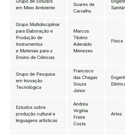
Grupo de Estudos
Engenharia
Soares de
em Meio Ambiente
Sanitária
Carvalho
Grupo Multidisciplinar
para Elaboração e
Marcos
Produção de
Tibério
Física
Instrumentos
Aderaldo
e Materiais para o
Menezes
Ensino de Ciências
Francisco
Grupo de Pesquisa
das Chagas
Engenharia
em Inovação
Souza
Elétrica
Tecnológica
Júnior
Andréa
Estudos sobre
Virgínia
produção cultural e
Artes
Freire
linguagens artísticas
Costa