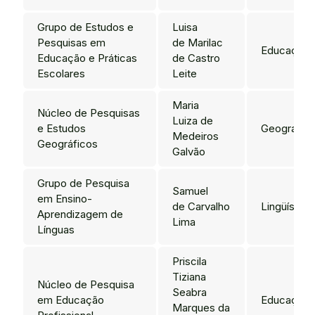
Grupo de Estudos e
Luisa
Pesquisas em
de Marilac
Educação
Educação e Práticas
de Castro
Escolares
Leite
Maria
Núcleo de Pesquisas
Luiza de
e Estudos
Geografia
Medeiros
Geográficos
Galvão
Grupo de Pesquisa
Samuel
em Ensino-
de Carvalho
Lingüística
Aprendizagem de
Lima
Línguas
Priscila
Tiziana
Núcleo de Pesquisa
Seabra
em Educação
Educação
Marques da