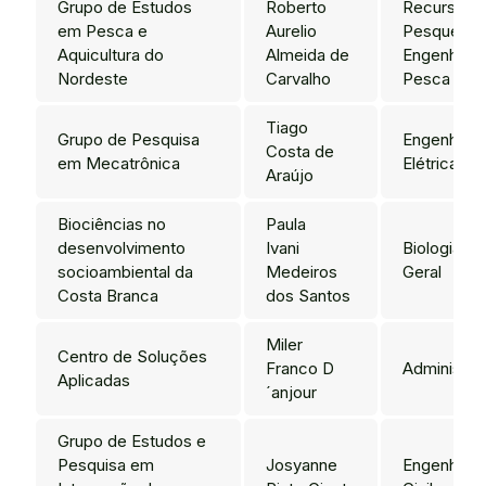
Grupo de Estudos
Roberto
Recursos
em Pesca e
Aurelio
Pesqueiros
Aquicultura do
Almeida de
Engenharia
Nordeste
Carvalho
Pesca
Tiago
Grupo de Pesquisa
Engenharia
Costa de
em Mecatrônica
Elétrica
Araújo
Biociências no
Paula
desenvolvimento
Ivani
Biologia
socioambiental da
Medeiros
Geral
Costa Branca
dos Santos
Miler
Centro de Soluções
Franco D
Administra
Aplicadas
´anjour
Grupo de Estudos e
Pesquisa em
Josyanne
Engenharia