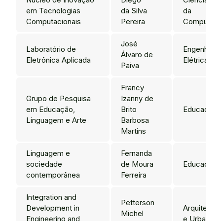
em Tecnologias
da Silva
da
Computacionais
Pereira
Computaç
José
Laboratório de
Engenharia
Álvaro de
Eletrônica Aplicada
Elétrica
Paiva
Francy
Grupo de Pesquisa
Izanny de
em Educação,
Brito
Educação
Linguagem e Arte
Barbosa
Martins
Linguagem e
Fernanda
sociedade
de Moura
Educação
contemporânea
Ferreira
Integration and
Petterson
Development in
Arquitetura
Michel
Engineering and
e Urbanis