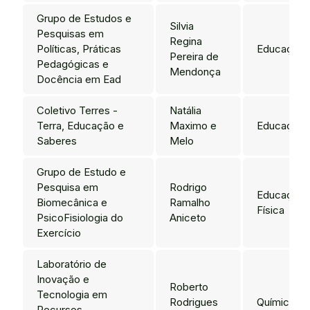
Grupo de Estudos e
Silvia
Pesquisas em
Regina
Políticas, Práticas
Educação
Pereira de
Pedagógicas e
Mendonça
Docência em Ead
Coletivo Terres -
Natália
Terra, Educação e
Maximo e
Educação
Saberes
Melo
Grupo de Estudo e
Pesquisa em
Rodrigo
Educação
Biomecânica e
Ramalho
Física
PsicoFisiologia do
Aniceto
Exercício
Laboratório de
Inovação e
Roberto
Tecnologia em
Rodrigues
Química
Recursos