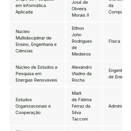
José de
em Informática
da
Oliveira
Aplicada
Computaç
Morais II
Elthon
Núcleo
John
Multidisciplinar de
Rodrigues
Física
Ensino, Engenharia e
de
Ciências
Medeiros
Núcleo de Estudos e
Alexandro
Engenharia
Pesquisa em
Vladno da
de Energia
Energias Renováveis
Rocha
Marli
Estudos
de Fátima
Organizacionais e
Ferraz da
Administra
Cooperação
Silva
Tacconi