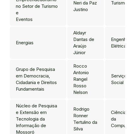
Neri da Paz
Turismo
no Setor de Turismo
Justino
e
Eventos
Aldayr
Dantas de
Engenharia
Energias
Araújo
Elétrica
Júnior
Rocco
Grupo de Pesquisa
Antonio
em Democracia,
Serviço
Rangel
Cidadania e Direitos
Social
Rosso
Fundamentais
Nelson
Núcleo de Pesquisa
Rodrigo
e Extensão em
Ciência
Ronner
Tecnologia da
da
Tertulino da
Informação de
Computaç
Silva
Mossoró