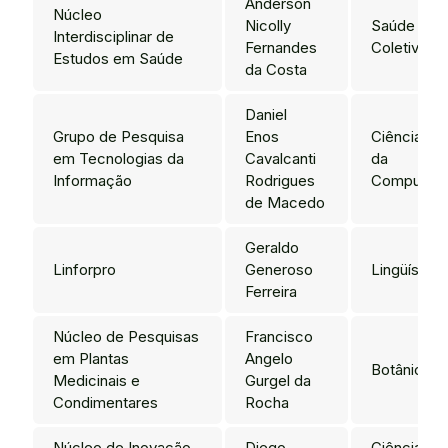
Anderson
Núcleo
Nicolly
Saúde
Interdisciplinar de
Fernandes
Coletiva
Estudos em Saúde
da Costa
Daniel
Grupo de Pesquisa
Enos
Ciência
em Tecnologias da
Cavalcanti
da
Informação
Rodrigues
Computaç
de Macedo
Geraldo
Linforpro
Generoso
Lingüística
Ferreira
Núcleo de Pesquisas
Francisco
em Plantas
Angelo
Botânica
Medicinais e
Gurgel da
Condimentares
Rocha
Núcleo de Inovação
Diego
Ciência