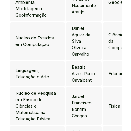
Ambiental,
Geociênci
Nascimento
Modelagem e
Araújo
Geoinformação
Daniel
Aguiar da
Ciência
Núcleo de Estudos
Silva
da
em Computação
Oliveira
Computaç
Carvalho
Beatriz
Linguagem,
Alves Paulo
Educação
Educação e Arte
Cavalcanti
Núcleo de Pesquisa
Jardel
em Ensino de
Francisco
Ciências e
Física
Bonfim
Matemática na
Chagas
Educação Básica