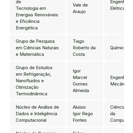
de
Engenharia
Vale de
Tecnologia em
Elétrica
Araujo
Energias Renováveis
e Eficiência
Energética
Grupo de Pesquisa
Tiago
em Ciências Naturais
Roberto da
Química
e Matemática
Costa
Grupo de Estudos
Igor
em Refrigeração,
Marcel
Engenharia
Nanofluidos e
Gomes
Mecânica
Otimização
Almeida
Termodinâmica
Núcleo de Análise de
Aluisio
Ciência
Dados e Inteligência
Igor Rego
da
Computacional
Fontes
Computaç