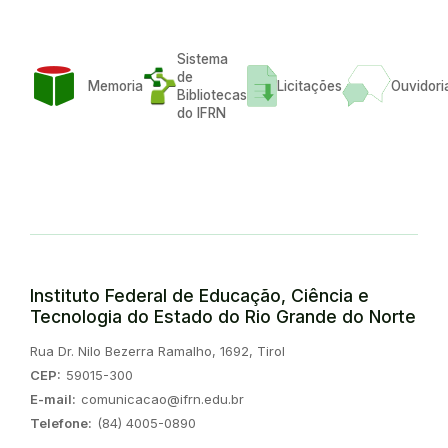
Sistema
de
Memoria
Licitações
Ouvidori
Bibliotecas
do IFRN
Instituto Federal de Educação, Ciência e
Tecnologia do Estado do Rio Grande do Norte
Endereço:
Rua Dr. Nilo Bezerra Ramalho, 1692, Tirol
CEP:
59015-300
E-mail:
comunicacao@ifrn.edu.br
Telefone:
(84) 4005-0890