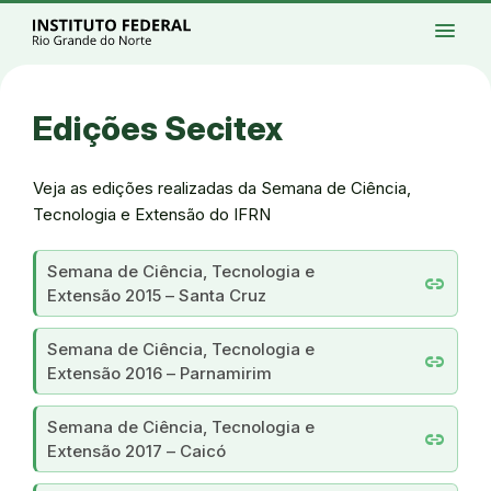
Ir para a página inicial
Início
Processos seletivos
Cursos
Campi
menu
Institucional
Acesso à Informação
Eventos
Serviços
Acessibilidade
Créditos
Ir para a busca
Alto contraste
Modo escuro
Busca
contrast
dark_mode
search
Instagram
Twitter/X
Facebook
Linkedin
Youtube
Ir para o menu principal
Menu
Ir para o conteúdo
Ir para o rodapé
Edições Secitex
Alto contraste
Login da Área Administrativa
Acessibilidade
Veja as edições realizadas da Semana de Ciência,
Tecnologia e Extensão do IFRN
Semana de Ciência, Tecnologia e
link
Extensão 2015 – Santa Cruz
Semana de Ciência, Tecnologia e
link
Extensão 2016 – Parnamirim
Semana de Ciência, Tecnologia e
link
Extensão 2017 – Caicó