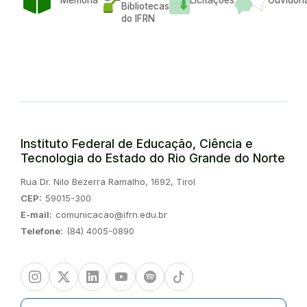
Memoria
Licitações
Ouvidori
Bibliotecas
do IFRN
Instituto Federal de Educação, Ciência e
Tecnologia do Estado do Rio Grande do Norte
Endereço:
Rua Dr. Nilo Bezerra Ramalho, 1692, Tirol
CEP:
59015-300
E-mail:
comunicacao@ifrn.edu.br
Telefone:
(84) 4005-0890
Instagram
Twitter/X
Linkedin
Youtube
Spotify
TikTok