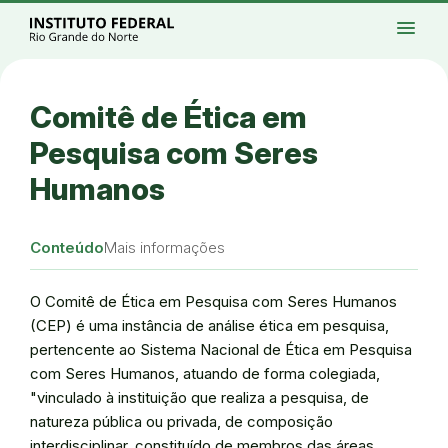
Ir para a página inicial
Início
Processos seletivos
Cursos
Campi
menu
Institucional
Acesso à Informação
Eventos
Serviços
Acessibilidade
Créditos
Ir para a busca
Alto contraste
Modo escuro
Busca
contrast
dark_mode
search
Instagram
Twitter/X
Facebook
Linkedin
Youtube
Ir para o menu principal
Menu
Ir para o conteúdo
Ir para o rodapé
Comitê de Ética em
Alto contraste
Login da Área Administrativa
Pesquisa com Seres
Acessibilidade
Humanos
Conteúdo
Mais informações
O Comitê de Ética em Pesquisa com Seres Humanos
(CEP) é uma instância de análise ética em pesquisa,
pertencente ao Sistema Nacional de Ética em Pesquisa
com Seres Humanos, atuando de forma colegiada,
"vinculado à instituição que realiza a pesquisa, de
natureza pública ou privada, de composição
interdisciplinar, constituído de membros das áreas