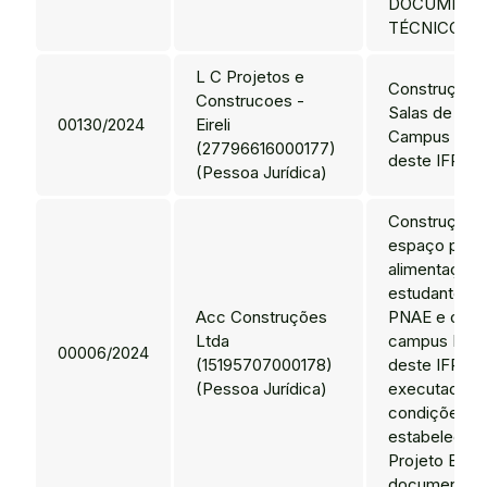
DOCUMENT
TÉCNICOS.
L C Projetos e
Construção 
Construcoes -
Salas de Aul
00130/2024
Eireli
Campus Mos
(27796616000177)
deste IFRN.
(Pessoa Jurídica)
Construção 
espaço para
alimentação 
estudantes (r
Acc Construções
PNAE e canti
Ltda
campus Parn
00006/2024
(15195707000178)
deste IFRN, 
(Pessoa Jurídica)
executados 
condições
estabelecida
Projeto Bási
documentos 