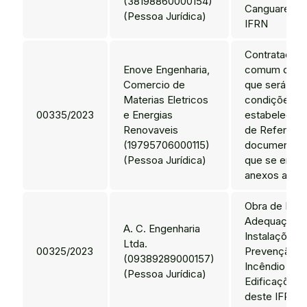
(38198860000154)
Canguaretam
(Pessoa Jurídica)
IFRN
Contratação 
Enove Engenharia,
comum de en
Comercio de
que será pre
Materias Eletricos
condições
00335/2023
e Energias
estabelecid
Renovaveis
de Referênci
(19795706000115)
documentos 
(Pessoa Jurídica)
que se enco
anexos ao Edi
Obra de Impl
Adequações
A. C. Engenharia
Instalações 
Ltda.
00325/2023
Prevenção e
(09389289000157)
Incêndio das
(Pessoa Jurídica)
Edificações d
deste IFRN