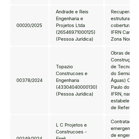
Andrade e Reis
Recuperação
Engenharia e
estrutura met
00020/2025
Projetos Ltda
cobertura do
(26546971000125)
IFRN Campus
(Pessoa Jurídica)
Zona Norte.
Obras de eng
Construção 
Topazio
de Tecnolog
Construcoes e
do Semiárid
00378/2024
Engenharia
Águas) Cam
(43304040000130)
Paulo do Pot
(Pessoa Jurídica)
IFRN, nas co
estabelecid
de Referênci
Contratação
L C Projetos e
emergencial 
Construcoes -
de engenhari
00249/2024
Eireli