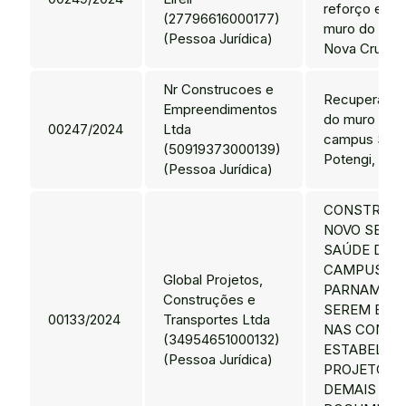
reforço estru
(27796616000177)
muro do IFR
(Pessoa Jurídica)
Nova Cruz
Nr Construcoes e
Recuperação
Empreendimentos
do muro de 
00247/2024
Ltda
campus São 
(50919373000139)
Potengi, des
(Pessoa Jurídica)
CONSTRUÇÃ
NOVO SETO
SAÚDE DO I
CAMPUS
Global Projetos,
PARNAMIRIM
Construções e
SEREM EXE
00133/2024
Transportes Ltda
NAS CONDI
(34954651000132)
ESTABELEC
(Pessoa Jurídica)
PROJETO BÁ
DEMAIS