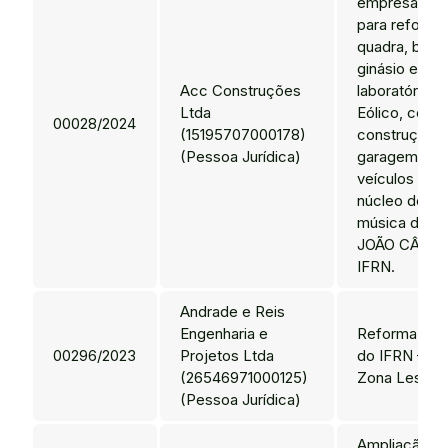
empresa de 
para reforma
quadra, banh
ginásio e dos
Acc Construções
laboratórios
Ltda
Eólico, com 
00028/2024
(15195707000178)
construção 
(Pessoa Jurídica)
garagem par
veículos ofici
núcleo de ar
música do C
JOÃO CÂMAR
IFRN.
Andrade e Reis
Engenharia e
Reforma das
00296/2023
Projetos Ltda
do IFRN – C
(26546971000125)
Zona Leste
(Pessoa Jurídica)
Ampliação d