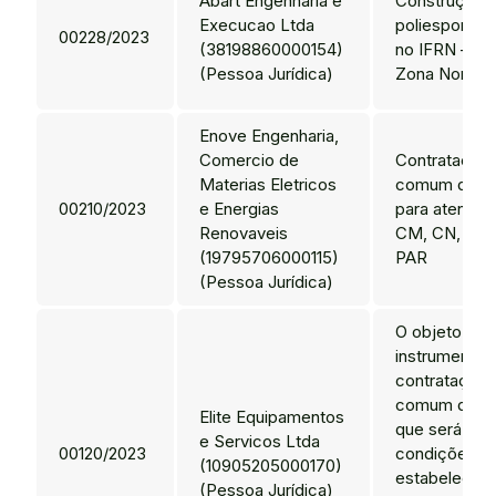
Abart Engenharia e
Construção d
Execucao Ltda
poliesportiva
00228/2023
(38198860000154)
no IFRN – ca
(Pessoa Jurídica)
Zona Norte.
Enove Engenharia,
Comercio de
Contratação 
Materias Eletricos
comum de en
00210/2023
e Energias
para atender
Renovaveis
CM, CN, CNA
(19795706000115)
PAR
(Pessoa Jurídica)
O objeto do 
instrumento 
contratação 
comum de en
Elite Equipamentos
que será pre
e Servicos Ltda
00120/2023
condições
(10905205000170)
estabelecid
(Pessoa Jurídica)