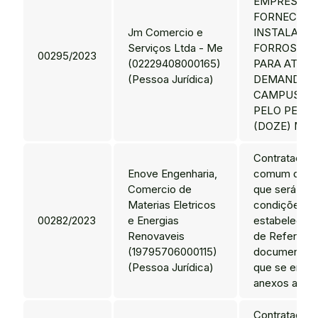
EMPRESA P
FORNECIME
Jm Comercio e
INSTALAÇÃO
Serviços Ltda - Me
FORROS E D
00295/2023
(02229408000165)
PARA ATEN
(Pessoa Jurídica)
DEMANDAS 
CAMPUS NO
PELO PERÍO
(DOZE) MES
Contratação 
Enove Engenharia,
comum de en
Comercio de
que será pre
Materias Eletricos
condições
00282/2023
e Energias
estabelecid
Renovaveis
de Referênci
(19795706000115)
documentos 
(Pessoa Jurídica)
que se enco
anexos ao Edi
Contratação