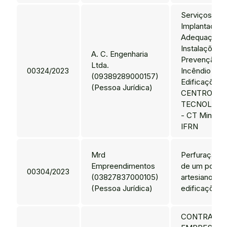
Serviços de
Implantação 
Adequações
Instalações 
A. C. Engenharia
Prevenção e
Ltda.
00324/2023
Incêndio das
(09389289000157)
Edificações 
(Pessoa Jurídica)
CENTRO DE
TECNOLOGI
- CT Mineral
IFRN
Mrd
Perfuração/
Empreendimentos
de um poço t
00304/2023
(03827837000105)
artesiano e s
(Pessoa Jurídica)
edificações 
CONTRATAÇ