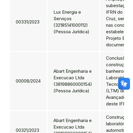
subestação e
Lux Energia e
IFRN do Cam
Serviços
Cruz, serem
00331/2023
(32185141000112)
nas condiçõ
(Pessoa Jurídica)
estabelecida
Projeto Bási
documentos 
Conclusão d
construção d
Abart Engenharia e
banheiros no
Execucao Ltda
Laboratório 
00008/2024
(38198860000154)
Tecnologia M
(Pessoa Jurídica)
(LTM) do C
Avançado Pa
deste IFRN.
Construção 
Abart Engenharia e
laboratório d
Execucao Ltda
00321/2023
automotiva 