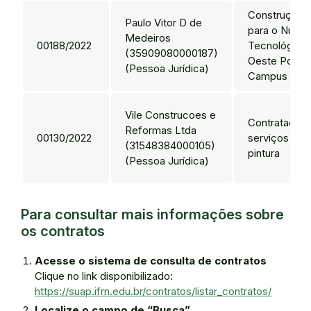
Construção 
Paulo Vitor D de
para o Núcle
Medeiros
00188/2022
Tecnológico 
(35909080000187)
Oeste Potigu
(Pessoa Jurídica)
Campus Pau 
Vile Construcoes e
Contratação
Reformas Ltda
00130/2022
serviços de 
(31548384000105)
pintura
(Pessoa Jurídica)
Para consultar mais informações sobre
os contratos
Acesse o sistema de consulta de contratos
Clique no link disponibilizado:
https://suap.ifrn.edu.br/contratos/listar_contratos/
Localize o campo de “Busca”