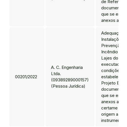
de Referênci
documentos 
que se enco
anexos ao Edi
Adequação 
Instalações 
Prevenção e
Incêndio do
Lajes do IFR
executadas 
A. C. Engenharia
condições
Ltda.
00201/2022
estabelecida
(09389289000157)
Projeto Bási
(Pessoa Jurídica)
documentos 
que se enco
anexos ao Ed
certame que
origem a est
instrumento c