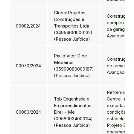
Global Projetos,
Construção 
Construções e
complexo esp
00082/2024
Transportes Ltda
da garagem 
(34954651000132)
Avançado de
(Pessoa Jurídica)
Paulo Vitor D de
Construção 
Medeiros
00070/2024
de areia no
(35909080000187)
Avançado Pa
(Pessoa Jurídica)
Reforma do A
Tgb Engenharia e
Central, a s
Empreendimentos
executadas 
00063/2024
Eireli - Me
condições
(09580934000114)
estabelecida
(Pessoa Jurídica)
Projeto Bási
documentos 