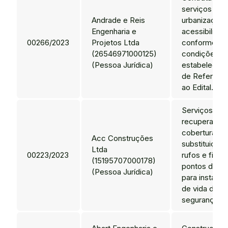
serviços de 
Andrade e Reis
urbanização 
Engenharia e
acessibilidad
00266/2023
Projetos Ltda
conforme co
(26546971000125)
condições
(Pessoa Jurídica)
estabelecid
de Referênci
ao Edital.
Serviços de
recuperação
cobertura, c
Acc Construções
substituição 
Ltda
00223/2023
rufos e fixaç
(15195707000178)
pontos de a
(Pessoa Jurídica)
para instala
de vida de es
segurança