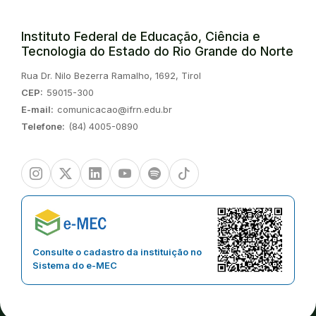
Instituto Federal de Educação, Ciência e
Tecnologia do Estado do Rio Grande do Norte
Endereço:
Rua Dr. Nilo Bezerra Ramalho, 1692, Tirol
CEP:
59015-300
E-mail:
comunicacao@ifrn.edu.br
Telefone:
(84) 4005-0890
Instagram
Twitter/X
Linkedin
Youtube
Spotify
TikTok
Consulte o cadastro da instituição no
Sistema do e-MEC