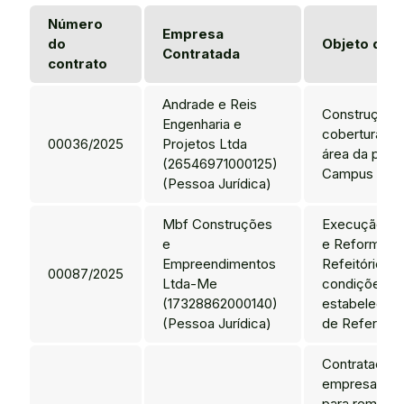
Número
Empresa
do
Objeto do c
Contratada
contrato
Andrade e Reis
Construção 
Engenharia e
cobertura me
00036/2025
Projetos Ltda
área da pisci
(26546971000125)
Campus Apod
(Pessoa Jurídica)
Mbf Construções
Execução da
e
e Reforma d
Empreendimentos
Refeitório, n
00087/2025
Ltda-Me
condições
(17328862000140)
estabelecid
(Pessoa Jurídica)
de Referênci
Contratação
empresa espe
para remoçã