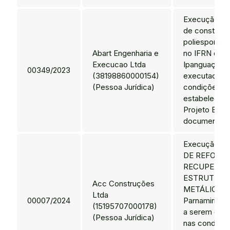
Execução do
de construçã
poliesportiva
Abart Engenharia e
no IFRN do 
Execucao Ltda
Ipanguaçu, 
00349/2023
(38198860000154)
executadas 
(Pessoa Jurídica)
condições
estabelecida
Projeto Bási
documentos 
Execução d
DE REFORM
RECUPERAÇ
ESTRUTURA
Acc Construções
METÁLICA d
Ltda
00007/2024
Parnamirim, 
(15195707000178)
a serem exe
(Pessoa Jurídica)
nas condições​​​​​