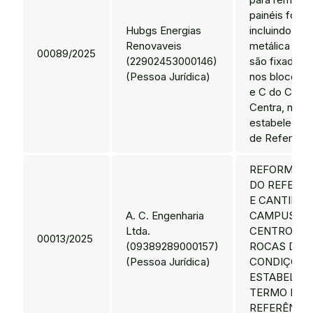
painéis fotov
Hubgs Energias
incluindo a e
Renovaveis
metálica sobr
00089/2025
(22902453000146)
são fixados o
(Pessoa Jurídica)
nos bloco de
e C do Camp
Centra, nas 
estabelecid
de Referênci
REFORMA/A
DO REFEITÓ
E CANTINA,
A. C. Engenharia
CAMPUS NA
Ltda.
CENTRO HIS
00013/2025
(09389289000157)
ROCAS DO I
(Pessoa Jurídica)
CONDIÇÕES
ESTABELEC
TERMO DE
REFERÊNCIA