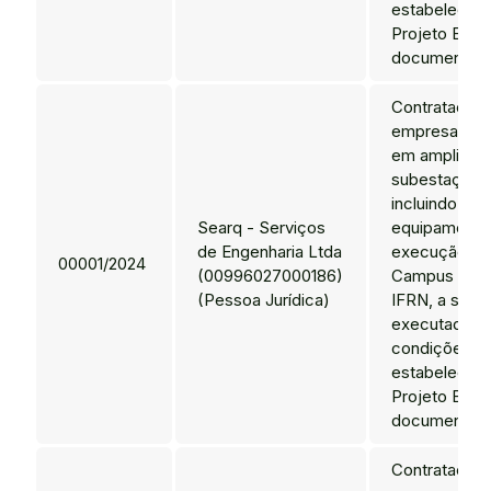
estabelecida
Projeto Bási
documentos 
Contratação
empresa espe
em ampliaçã
subestação el
incluindo mate
Searq - Serviços
equipamentos
de Engenharia Ltda
execução do
00001/2024
(00996027000186)
Campus Mac
(Pessoa Jurídica)
IFRN, a sere
executados 
condições
estabelecida
Projeto Bási
documentos 
Contratação