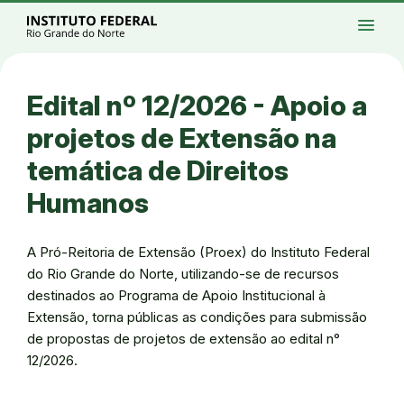
Ir para a página inicial
Início
Processos seletivos
Cursos
Campi
menu
Institucional
Acesso à Informação
Eventos
Serviços
Acessibilidade
Créditos
Ir para a busca
Alto contraste
Modo escuro
Busca
contrast
dark_mode
search
Instagram
Twitter/X
Facebook
Linkedin
Youtube
Ir para o menu principal
Menu
Ir para o conteúdo
Ir para o rodapé
Edital nº 12/2026 - Apoio a
Alto contraste
Login da Área Administrativa
projetos de Extensão na
Acessibilidade
temática de Direitos
Humanos
A Pró-Reitoria de Extensão (Proex) do Instituto Federal
do Rio Grande do Norte, utilizando-se de recursos
destinados ao Programa de Apoio Institucional à
Extensão, torna públicas as condições para submissão
de propostas de projetos de extensão ao edital n°
12/2026.