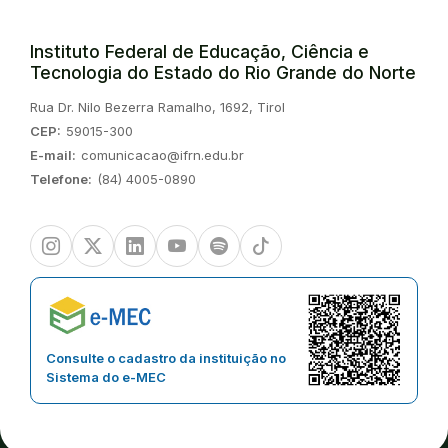
Instituto Federal de Educação, Ciência e
Tecnologia do Estado do Rio Grande do Norte
Endereço:
Rua Dr. Nilo Bezerra Ramalho, 1692, Tirol
CEP:
59015-300
E-mail:
comunicacao@ifrn.edu.br
Telefone:
(84) 4005-0890
Instagram
Twitter/X
Linkedin
Youtube
Spotify
TikTok
Consulte o cadastro da instituição no
Sistema do e-MEC