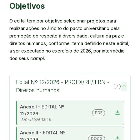
Objetivos
O edital tem por objetivo selecionar projetos para
realizar ações no âmbito do pacto universitário pela
promoção do respeito à diversidade, cultura da paz e
direitos humanos, conforme tema definido neste edital,
a ser executado no exercício de 2026, por intermédio
dos seus
campi
.
Edital Nº 12/2026 - PROEX/RE/IFRN -
7
Direitos humanos
Anexo I - EDITAL Nº
download
PDF
12/2026
13/04/2026 13:48
Anexo II - EDITAL Nº
download
DOCX
12/2026