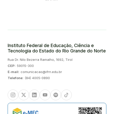
Instituto Federal de Educação, Ciência e
Tecnologia do Estado do Rio Grande do Norte
Endereço:
Rua Dr. Nilo Bezerra Ramalho, 1692, Tirol
CEP:
59015-300
E-mail:
comunicacao@ifrn.edu.br
Telefone:
(84) 4005-0890
Instagram
Twitter/X
Linkedin
Youtube
Spotify
TikTok