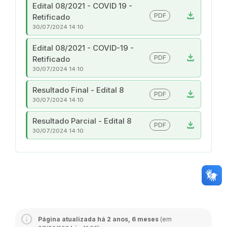
Edital 08/2021 - COVID 19 -
download
PDF
Retificado
30/07/2024 14:10
Edital 08/2021 - COVID-19 -
download
PDF
Retificado
30/07/2024 14:10
Resultado Final - Edital 8
download
PDF
30/07/2024 14:10
Resultado Parcial - Edital 8
download
PDF
30/07/2024 14:10
Página atualizada há 2 anos, 6 meses
(em