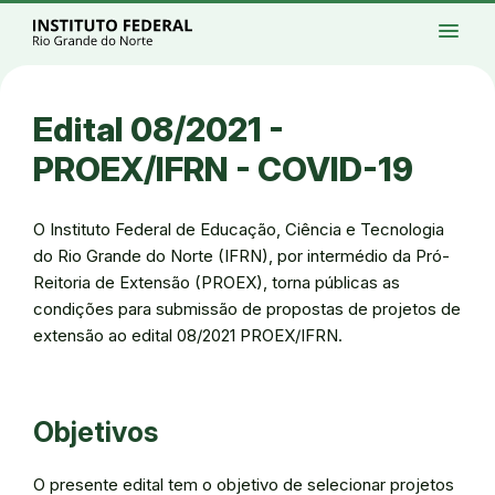
Ir para a página inicial
Início
Processos seletivos
Cursos
Campi
menu
Institucional
Acesso à Informação
Eventos
Serviços
Acessibilidade
Créditos
Ir para a busca
Alto contraste
Modo escuro
Busca
contrast
dark_mode
search
Instagram
Twitter/X
Facebook
Linkedin
Youtube
Ir para o menu principal
Menu
Ir para o conteúdo
Ir para o rodapé
Edital 08/2021 -
Alto contraste
Login da Área Administrativa
PROEX/IFRN - COVID-19
Acessibilidade
O Instituto Federal de Educação, Ciência e Tecnologia
do Rio Grande do Norte (IFRN), por intermédio da Pró-
Reitoria de Extensão (PROEX), torna públicas as
condições para submissão de propostas de projetos de
extensão ao edital 08/2021 PROEX/IFRN.
Objetivos
O presente edital tem o objetivo de selecionar projetos