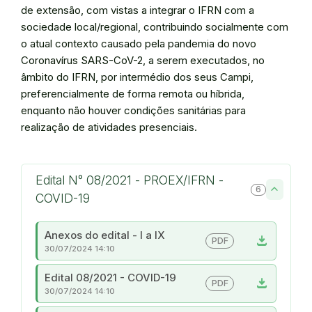
de extensão, com vistas a integrar o IFRN com a
sociedade local/regional, contribuindo socialmente com
o atual contexto causado pela pandemia do novo
Coronavírus SARS-CoV-2, a serem executados, no
âmbito do IFRN, por intermédio dos seus Campi,
preferencialmente de forma remota ou híbrida,
enquanto não houver condições sanitárias para
realização de atividades presenciais.
Edital N° 08/2021 - PROEX/IFRN -
6
COVID-19
Anexos do edital - I a IX
download
PDF
30/07/2024 14:10
Edital 08/2021 - COVID-19
download
PDF
30/07/2024 14:10