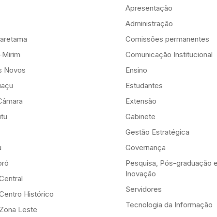
Apresentação
Administração
aretama
Comissões permanentes
-Mirim
Comunicação Institucional
is Novos
Ensino
uaçu
Estudantes
Câmara
Extensão
tu
Gabinete
Gestão Estratégica
u
Governança
ró
Pesquisa, Pós-graduação 
Inovação
Central
Servidores
Centro Histórico
Tecnologia da Informação
-Zona Leste