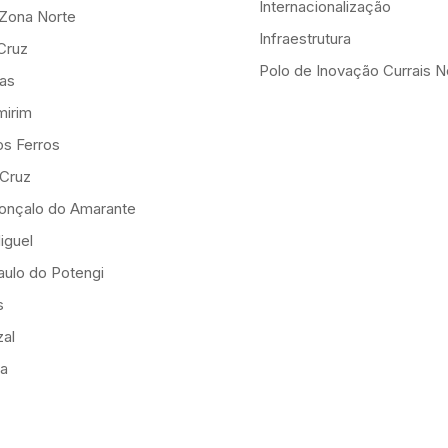
Internacionalização
-Zona Norte
Infraestrutura
Cruz
Polo de Inovação Currais 
as
mirim
os Ferros
 Cruz
onçalo do Amarante
iguel
ulo do Potengi
s
al
ia