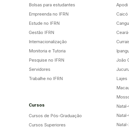
Bolsas para estudantes
Apodi
Empreenda no IFRN
Caicó
Estude no IFRN
Cangu
Gestão IFRN
Ceará
Internacionalização
Curra
Monitoria e Tutoria
Ipang
Pesquise no IFRN
João 
Servidores
Jucuru
Trabalhe no IFRN
Lajes
Maca
Mosso
Cursos
Natal-
Natal-
Cursos de Pós-Graduação
Natal
Cursos Superiores