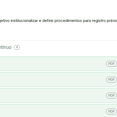
etivo institucionalizar e definir procedimentos para registro prév
ntínuo
4
PDF
PDF
PDF
PDF