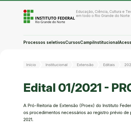
Ir para a página inicial
Ir para a busca
Educação, Ciência, Cultura e Te
Ir para o menu principal
em todo o Rio Grande do Norte
Ir para o conteúdo
Ir para o rodapé
Alto contraste
Login da Área Administrativa
Processos seletivos
Cursos
Campi
Institucional
Acess
Acessibilidade
Você está aqui:
Início
Institucional
Extensão
Editais
202
Edital 01/2021 - P
A Pró-Reitoria de Extensão (Proex) do Instituto Feder
os procedimentos necessários ao registro prévio de
2021.