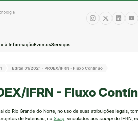
cnologia
Instagram
Twitter/X
Linkedin
You
o à Informação
Eventos
Serviços
1
Edital 01/2021 - PROEX/IFRN - Fluxo Contínuo
ROEX/IFRN - Fluxo Contí
al do Rio Grande do Norte, no uso de suas atribuições legais, tor
 projetos de Extensão, no
Suap
, vinculados aos
campi
do IFRN, ex