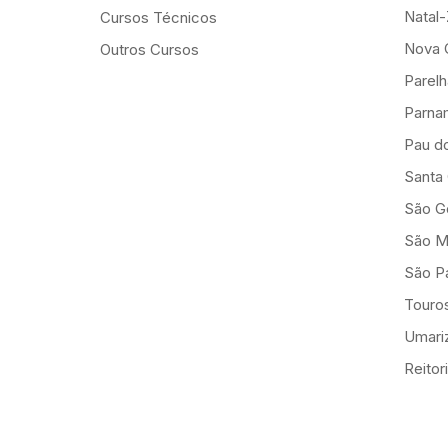
Natal
Cursos Técnicos
Nova 
Outros Cursos
Parelh
Parna
Pau d
Santa
São G
São M
São Pa
Touro
Umariz
Reitor