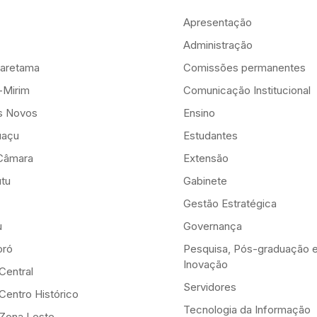
Apresentação
Administração
aretama
Comissões permanentes
-Mirim
Comunicação Institucional
is Novos
Ensino
uaçu
Estudantes
Câmara
Extensão
tu
Gabinete
Gestão Estratégica
u
Governança
ró
Pesquisa, Pós-graduação 
Inovação
Central
Servidores
Centro Histórico
Tecnologia da Informação
-Zona Leste