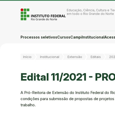
Ir para a página inicial
Ir para a busca
Educação, Ciência, Cultura e Te
Ir para o menu principal
em todo o Rio Grande do Norte
Ir para o conteúdo
Ir para o rodapé
Alto contraste
Login da Área Administrativa
Processos seletivos
Cursos
Campi
Institucional
Acess
Acessibilidade
Você está aqui:
Início
Institucional
Extensão
Editais
202
Edital 11/2021 - P
A Pró-Reitoria de Extensão do Instituto Federal do Ri
condições para submissão de propostas de projetos d
trabalho.