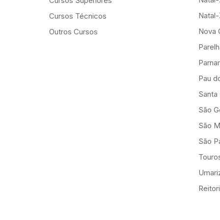
Cursos Superiores
Natal
Cursos Técnicos
Nova 
Outros Cursos
Parelh
Parna
Pau d
Santa
São G
São M
São Pa
Touro
Umariz
Reitor