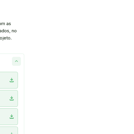
com as
ados, no
ojeto.
download
download
download