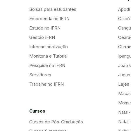
Bolsas para estudantes
Apodi
Empreenda no IFRN
Caicó
Estude no IFRN
Cangu
Gestão IFRN
Ceará
Internacionalização
Curra
Monitoria e Tutoria
Ipang
Pesquise no IFRN
João 
Servidores
Jucuru
Trabalhe no IFRN
Lajes
Maca
Mosso
Cursos
Natal-
Natal-
Cursos de Pós-Graduação
Natal