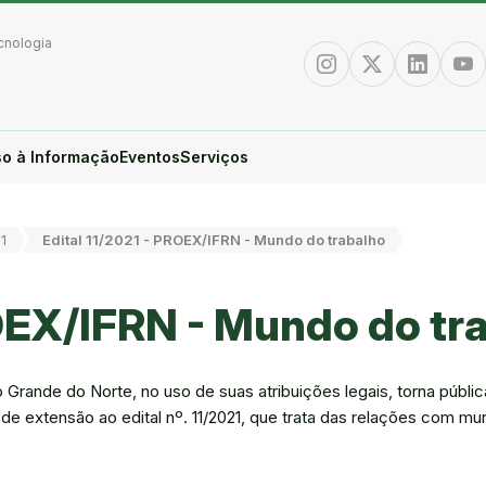
cnologia
Instagram
Twitter/X
Linkedin
You
o à Informação
Eventos
Serviços
1
Edital 11/2021 - PROEX/IFRN - Mundo do trabalho
ROEX/IFRN - Mundo do tr
o Grande do Norte, no uso de suas atribuições legais, torna públic
e extensão ao edital nº. 11/2021, que trata das relações com m