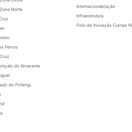
Internacionalização
-Zona Norte
Infraestrutura
Cruz
Polo de Inovação Currais 
as
mirim
os Ferros
 Cruz
onçalo do Amarante
iguel
ulo do Potengi
s
al
ia