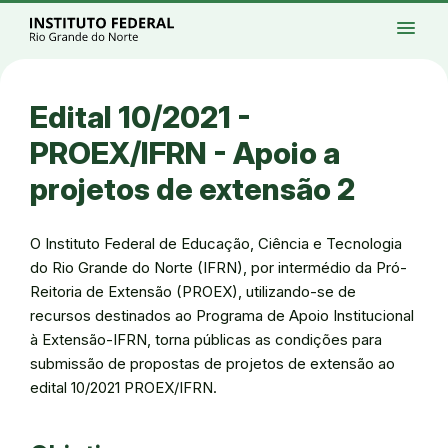
Ir para a página inicial
Início
Processos seletivos
Cursos
Campi
menu
Institucional
Acesso à Informação
Eventos
Serviços
Acessibilidade
Créditos
Ir para a busca
Alto contraste
Modo escuro
Busca
contrast
dark_mode
search
Instagram
Twitter/X
Facebook
Linkedin
Youtube
Ir para o menu principal
Menu
Ir para o conteúdo
Ir para o rodapé
Edital 10/2021 -
Alto contraste
Login da Área Administrativa
PROEX/IFRN - Apoio a
Acessibilidade
projetos de extensão 2
O Instituto Federal de Educação, Ciência e Tecnologia
do Rio Grande do Norte (IFRN), por intermédio da Pró-
Reitoria de Extensão (PROEX), utilizando-se de
recursos destinados ao Programa de Apoio Institucional
à Extensão-IFRN, torna públicas as condições para
submissão de propostas de projetos de extensão ao
edital 10/2021 PROEX/IFRN.