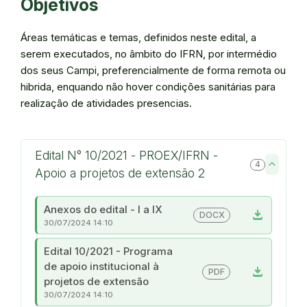
Objetivos
Áreas temáticas e temas, definidos neste edital, a
serem executados, no âmbito do IFRN, por intermédio
dos seus Campi, preferencialmente de forma remota ou
hibrida, enquando não hover condições sanitárias para
realização de atividades presencias.
Edital N° 10/2021 - PROEX/IFRN -
4
Apoio a projetos de extensão 2
Anexos do edital - I a IX
download
DOCX
30/07/2024 14:10
Edital 10/2021 - Programa
de apoio institucional à
download
PDF
projetos de extensão
30/07/2024 14:10