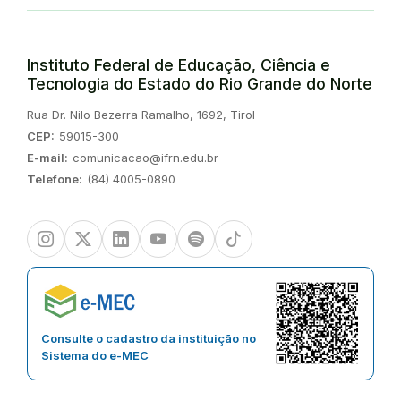
Instituto Federal de Educação, Ciência e
Tecnologia do Estado do Rio Grande do Norte
Endereço:
Rua Dr. Nilo Bezerra Ramalho, 1692, Tirol
CEP:
59015-300
E-mail:
comunicacao@ifrn.edu.br
Telefone:
(84) 4005-0890
Instagram
Twitter/X
Linkedin
Youtube
Spotify
TikTok
Consulte o cadastro da instituição no
Sistema do e-MEC