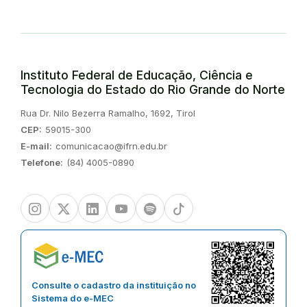
Instituto Federal de Educação, Ciência e
Tecnologia do Estado do Rio Grande do Norte
Endereço:
Rua Dr. Nilo Bezerra Ramalho, 1692, Tirol
CEP:
59015-300
E-mail:
comunicacao@ifrn.edu.br
Telefone:
(84) 4005-0890
Instagram
Twitter/X
Linkedin
Youtube
Spotify
TikTok
Consulte o cadastro da instituição no
Sistema do e-MEC