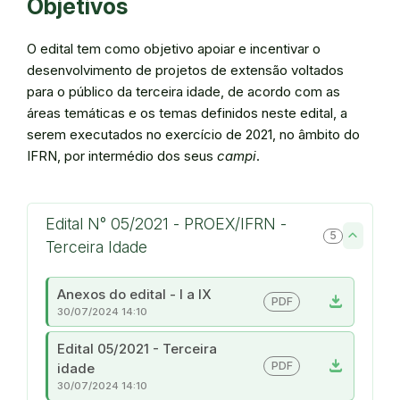
Objetivos
O edital tem como objetivo apoiar e incentivar o
desenvolvimento de projetos de extensão voltados
para o público da terceira idade, de acordo com as
áreas temáticas e os temas definidos neste edital, a
serem executados no exercício de 2021, no âmbito do
IFRN, por intermédio dos seus
campi
.
Edital N° 05/2021 - PROEX/IFRN -
5
Terceira Idade
Anexos do edital - I a IX
download
PDF
30/07/2024 14:10
Edital 05/2021 - Terceira
download
PDF
idade
30/07/2024 14:10