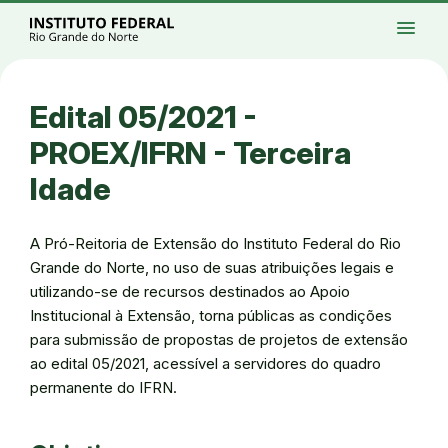
Ir para a página inicial
Início
Processos seletivos
Cursos
Campi
menu
Institucional
Acesso à Informação
Eventos
Serviços
Acessibilidade
Créditos
Ir para a busca
Alto contraste
Modo escuro
Busca
contrast
dark_mode
search
Instagram
Twitter/X
Facebook
Linkedin
Youtube
Ir para o menu principal
Menu
Ir para o conteúdo
Ir para o rodapé
Edital 05/2021 -
Alto contraste
Login da Área Administrativa
PROEX/IFRN - Terceira
Acessibilidade
Idade
A Pró-Reitoria de Extensão do Instituto Federal do Rio
Grande do Norte, no uso de suas atribuições legais e
utilizando-se de recursos destinados ao Apoio
Institucional à Extensão, torna públicas as condições
para submissão de propostas de projetos de extensão
ao edital 05/2021, acessível a servidores do quadro
permanente do IFRN.