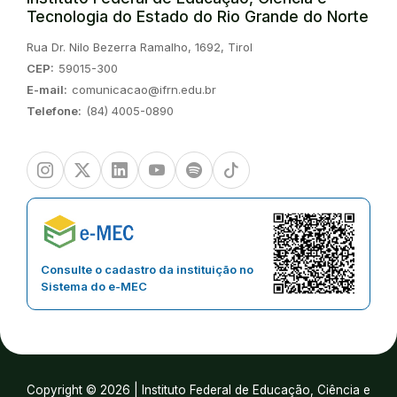
Tecnologia do Estado do Rio Grande do Norte
Endereço:
Rua Dr. Nilo Bezerra Ramalho, 1692, Tirol
CEP:
59015-300
E-mail:
comunicacao@ifrn.edu.br
Telefone:
(84) 4005-0890
Instagram
Twitter/X
Linkedin
Youtube
Spotify
TikTok
Consulte o cadastro da instituição no
Sistema do e-MEC
Copyright © 2026 | Instituto Federal de Educação, Ciência e