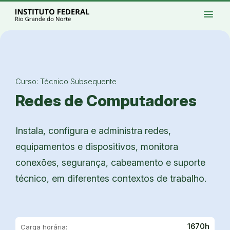
Ir para a página inicial
Início
Processos seletivos
Cursos
Campi
menu
Institucional
Acesso à Informação
Eventos
Serviços
Acessibilidade
Créditos
Ir para a busca
Alto contraste
Modo escuro
Busca
contrast
dark_mode
search
Instagram
Twitter/X
Facebook
Linkedin
Youtube
Ir para o menu principal
Menu
Ir para o conteúdo
Ir para o rodapé
Alto contraste
Login da Área Administrativa
Curso: Técnico Subsequente
Acessibilidade
Redes de Computadores
Instala, configura e administra redes,
equipamentos e dispositivos, monitora
conexões, segurança, cabeamento e suporte
técnico, em diferentes contextos de trabalho.
1670h
Carga horária: