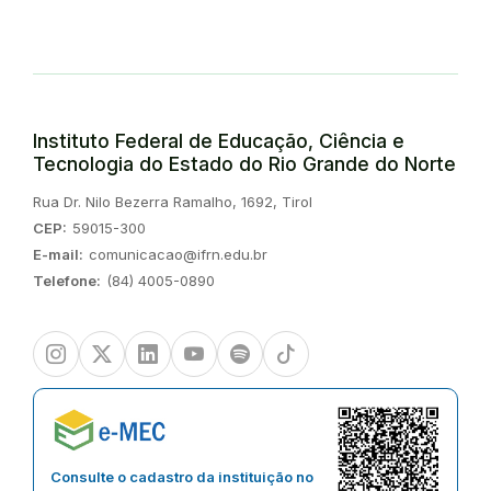
Instituto Federal de Educação, Ciência e
Tecnologia do Estado do Rio Grande do Norte
Endereço:
Rua Dr. Nilo Bezerra Ramalho, 1692, Tirol
CEP:
59015-300
E-mail:
comunicacao@ifrn.edu.br
Telefone:
(84) 4005-0890
Instagram
Twitter/X
Linkedin
Youtube
Spotify
TikTok
Consulte o cadastro da instituição no