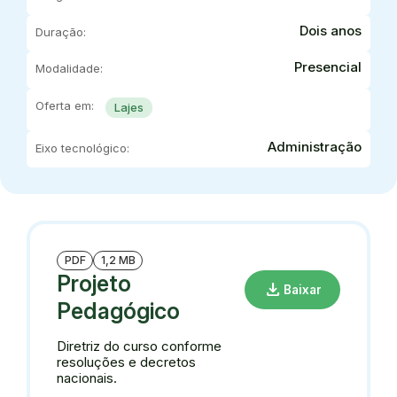
Dois anos
Duração:
Presencial
Modalidade:
Oferta em:
Lajes
Administração
Eixo tecnológico:
PDF
1,2 MB
Projeto
download
Baixar
Pedagógico
Diretriz do curso conforme
resoluções e decretos
nacionais.