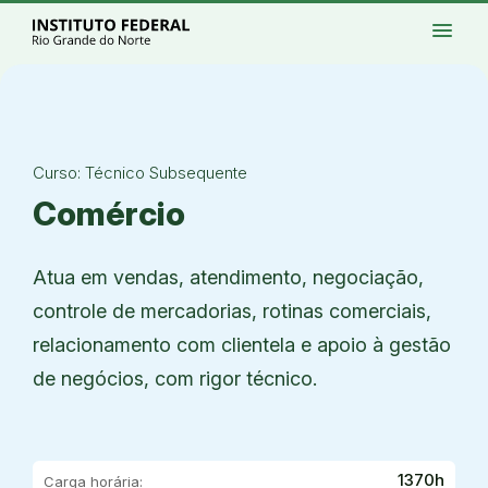
Ir para a página inicial
Início
Processos seletivos
Cursos
Campi
menu
Institucional
Acesso à Informação
Eventos
Serviços
Acessibilidade
Créditos
Ir para a busca
Alto contraste
Modo escuro
Busca
contrast
dark_mode
search
Instagram
Twitter/X
Facebook
Linkedin
Youtube
Ir para o menu principal
Menu
Ir para o conteúdo
Ir para o rodapé
Alto contraste
Login da Área Administrativa
Curso: Técnico Subsequente
Acessibilidade
Comércio
Atua em vendas, atendimento, negociação,
controle de mercadorias, rotinas comerciais,
relacionamento com clientela e apoio à gestão
de negócios, com rigor técnico.
1370h
Carga horária: