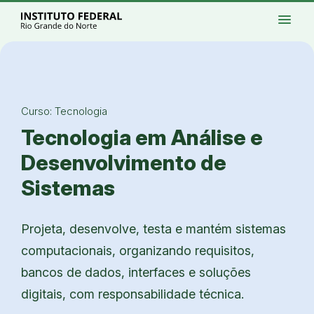
Ir para a página inicial
Início
Processos seletivos
Cursos
Campi
menu
Institucional
Acesso à Informação
Eventos
Serviços
Acessibilidade
Créditos
Ir para a busca
Alto contraste
Modo escuro
Busca
contrast
dark_mode
search
Instagram
Twitter/X
Facebook
Linkedin
Youtube
Ir para o menu principal
Menu
Ir para o conteúdo
Ir para o rodapé
Alto contraste
Login da Área Administrativa
Curso: Tecnologia
Acessibilidade
Tecnologia em Análise e
Desenvolvimento de
Sistemas
Projeta, desenvolve, testa e mantém sistemas
computacionais, organizando requisitos,
bancos de dados, interfaces e soluções
digitais, com responsabilidade técnica.