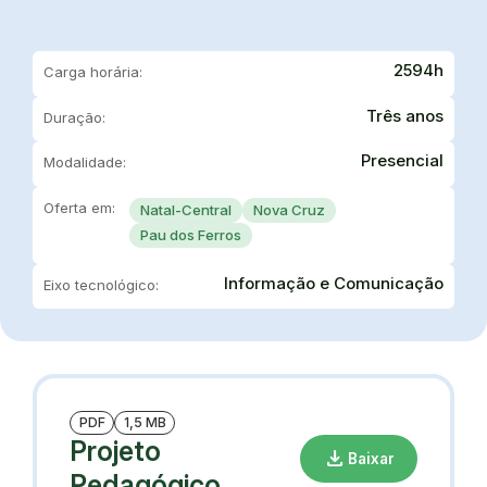
2594h
Carga horária:
Três anos
Duração:
Presencial
Modalidade:
Oferta em:
Natal-Central
Nova Cruz
Pau dos Ferros
Informação e Comunicação
Eixo tecnológico:
PDF
1,5 MB
Projeto
download
Baixar
Pedagógico