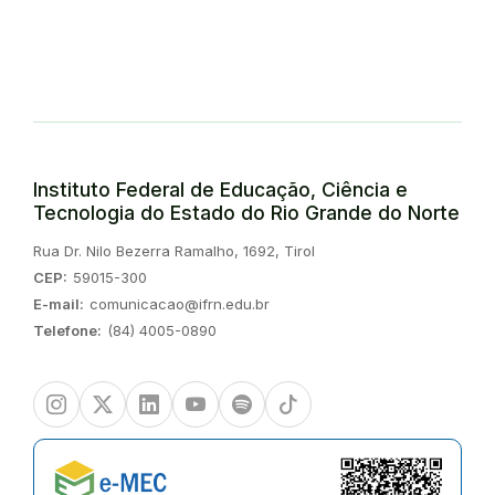
Instituto Federal de Educação, Ciência e
Tecnologia do Estado do Rio Grande do Norte
Endereço:
Rua Dr. Nilo Bezerra Ramalho, 1692, Tirol
CEP:
59015-300
E-mail:
comunicacao@ifrn.edu.br
Telefone:
(84) 4005-0890
Instagram
Twitter/X
Linkedin
Youtube
Spotify
TikTok