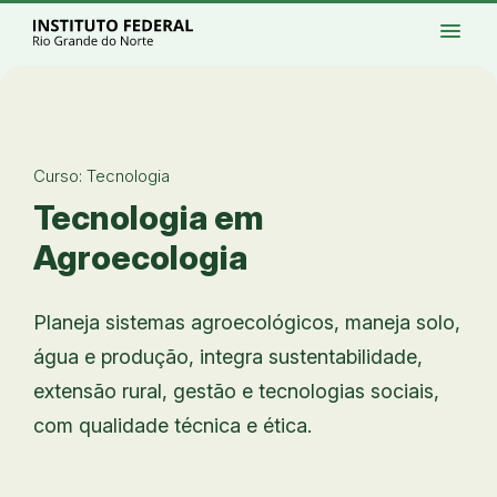
Ir para a página inicial
Início
Processos seletivos
Cursos
Campi
menu
Institucional
Acesso à Informação
Eventos
Serviços
Acessibilidade
Créditos
Ir para a busca
Alto contraste
Modo escuro
Busca
contrast
dark_mode
search
Instagram
Twitter/X
Facebook
Linkedin
Youtube
Ir para o menu principal
Menu
Ir para o conteúdo
Ir para o rodapé
Alto contraste
Login da Área Administrativa
Curso: Tecnologia
Acessibilidade
Tecnologia em
Agroecologia
Planeja sistemas agroecológicos, maneja solo,
água e produção, integra sustentabilidade,
extensão rural, gestão e tecnologias sociais,
com qualidade técnica e ética.