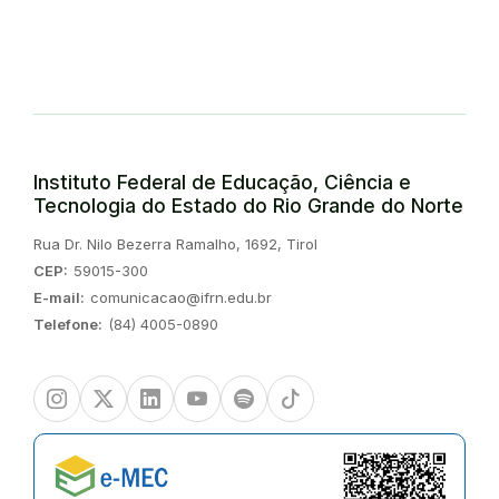
Instituto Federal de Educação, Ciência e
Tecnologia do Estado do Rio Grande do Norte
Endereço:
Rua Dr. Nilo Bezerra Ramalho, 1692, Tirol
CEP:
59015-300
E-mail:
comunicacao@ifrn.edu.br
Telefone:
(84) 4005-0890
Instagram
Twitter/X
Linkedin
Youtube
Spotify
TikTok