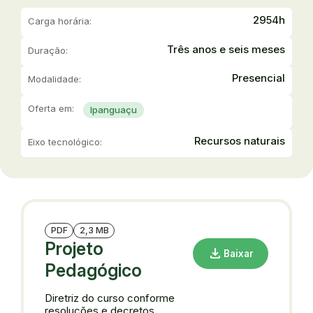
2954h
Carga horária:
Três anos e seis meses
Duração:
Presencial
Modalidade:
Oferta em:
Ipanguaçu
Recursos naturais
Eixo tecnológico:
PDF
2,3 MB
Projeto
download
Baixar
Pedagógico
Diretriz do curso conforme
resoluções e decretos