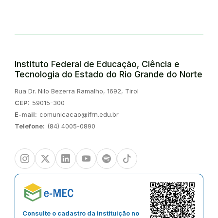
Instituto Federal de Educação, Ciência e
Tecnologia do Estado do Rio Grande do Norte
Endereço:
Rua Dr. Nilo Bezerra Ramalho, 1692, Tirol
CEP:
59015-300
E-mail:
comunicacao@ifrn.edu.br
Telefone:
(84) 4005-0890
Instagram
Twitter/X
Linkedin
Youtube
Spotify
TikTok
Consulte o cadastro da instituição no