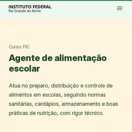
Ir para a página inicial
Início
Processos seletivos
Cursos
Campi
menu
Institucional
Acesso à Informação
Eventos
Serviços
Acessibilidade
Créditos
Ir para a busca
Alto contraste
Modo escuro
Busca
contrast
dark_mode
search
Instagram
Twitter/X
Facebook
Linkedin
Youtube
Ir para o menu principal
Menu
Ir para o conteúdo
Ir para o rodapé
Alto contraste
Login da Área Administrativa
Curso: FIC
Acessibilidade
Agente de alimentação
escolar
Atua no preparo, distribuição e controle de
alimentos em escolas, seguindo normas
sanitárias, cardápios, armazenamento e boas
práticas de nutrição, com rigor técnico.