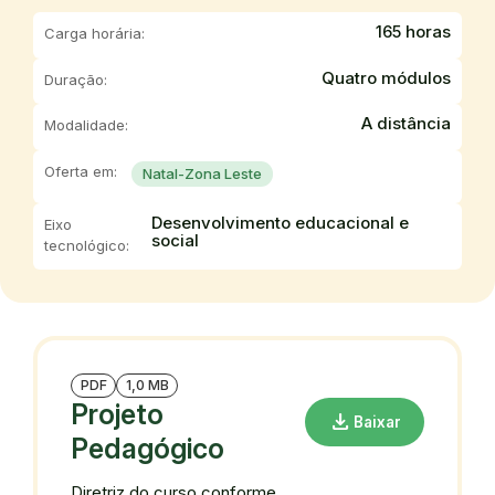
165 horas
Carga horária:
Quatro módulos
Duração:
A distância
Modalidade:
Oferta em:
Natal-Zona Leste
Desenvolvimento educacional e
Eixo
social
tecnológico:
PDF
1,0 MB
Projeto
download
Baixar
Pedagógico
Diretriz do curso conforme