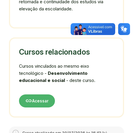
retomada e continuidade dos estudos via
elevação da escolaridade.
Cursos relacionados
Cursos vinculados ao mesmo eixo
tecnológico -
Desenvolvimento
educacional e social
- deste curso.
link
Acessar
Curso atualizado em 20/07/2026 às 16:43
(há