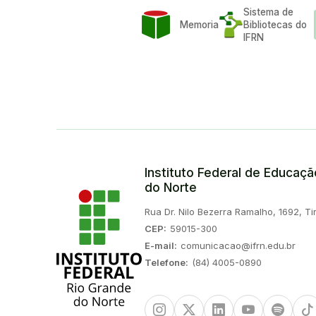
Sistema de
Memoria
Bibliotecas do
IFRN
Instituto Federal de Educaç
do Norte
Endereço:
Rua Dr. Nilo Bezerra Ramalho, 1692, Tir
CEP:
59015-300
E-mail:
comunicacao@ifrn.edu.br
Telefone:
(84) 4005-0890
Instagram
Twitter/X
Linkedin
Youtube
Spotify
Ti