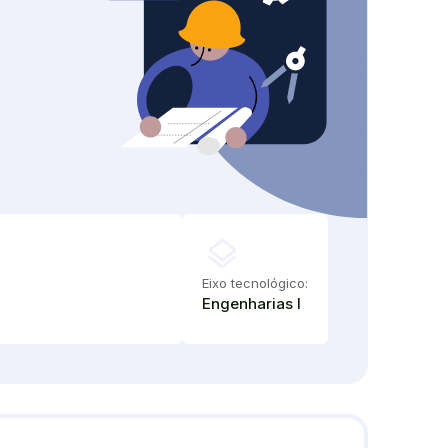
layers
Eixo tecnológico:
Engenharias I