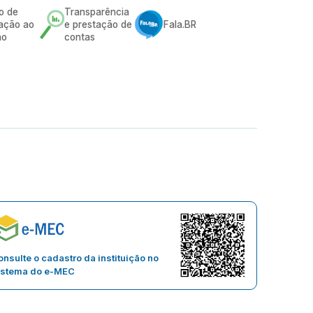
o de
Transparência
ação ao
e prestação de
Fala.BR
ão
contas
nsulte o cadastro da instituição no
istema do e-MEC