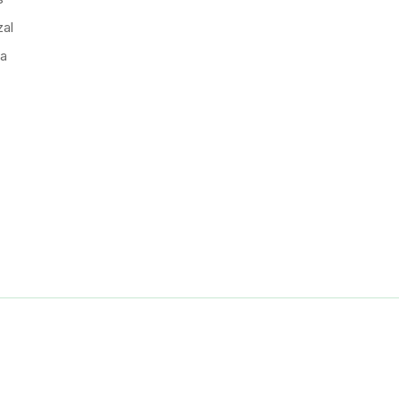
al
ia