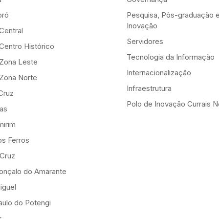
ró
Pesquisa, Pós-graduação 
Inovação
Central
Servidores
Centro Histórico
Tecnologia da Informação
-Zona Leste
Internacionalização
-Zona Norte
Infraestrutura
Cruz
Polo de Inovação Currais 
as
mirim
os Ferros
 Cruz
onçalo do Amarante
iguel
ulo do Potengi
s