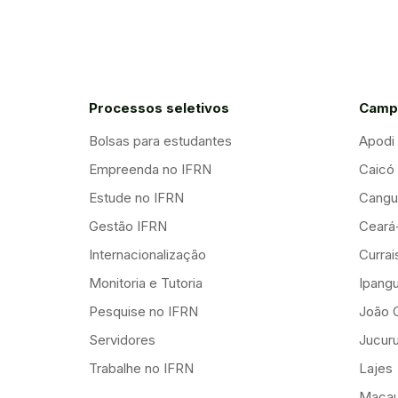
Processos seletivos
Camp
Bolsas para estudantes
Apodi
Empreenda no IFRN
Caicó
Estude no IFRN
Cangu
Gestão IFRN
Ceará
Internacionalização
Curra
Monitoria e Tutoria
Ipang
Pesquise no IFRN
João 
Servidores
Jucuru
Trabalhe no IFRN
Lajes
Maca