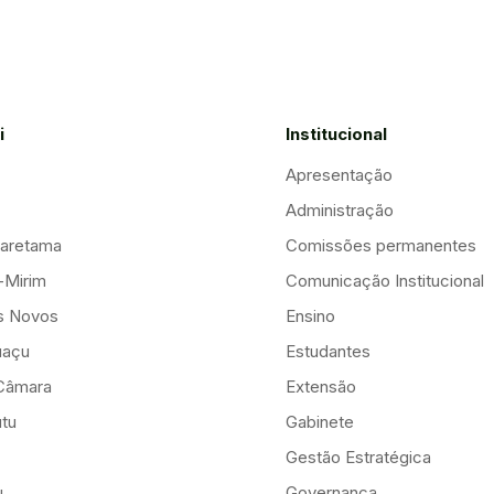
i
Institucional
Apresentação
Administração
aretama
Comissões permanentes
-Mirim
Comunicação Institucional
is Novos
Ensino
uaçu
Estudantes
Câmara
Extensão
tu
Gabinete
Gestão Estratégica
u
Governança