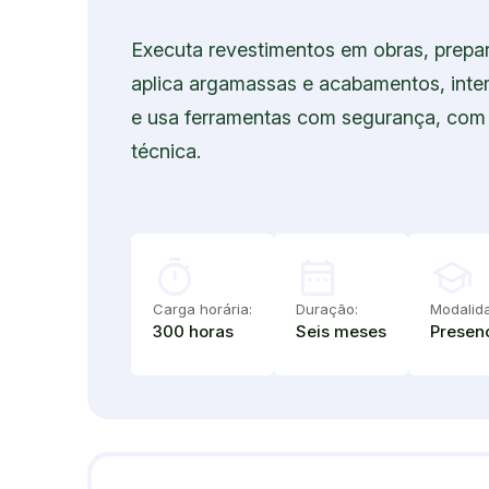
Executa revestimentos em obras, prepar
aplica argamassas e acabamentos, inte
e usa ferramentas com segurança, com
técnica.
timer
date_range
school
Carga horária:
Duração:
Modalid
300 horas
Seis meses
Presenc