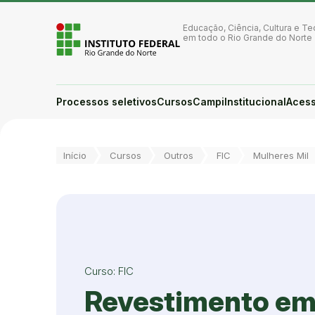
Ir para a página inicial
Ir para a busca
Educação, Ciência, Cultura e Te
Ir para o menu principal
em todo o Rio Grande do Norte
Ir para o conteúdo
Ir para o rodapé
Alto contraste
Login da Área Administrativa
Processos seletivos
Cursos
Campi
Institucional
Acess
Acessibilidade
Você está aqui:
Início
Cursos
Outros
FIC
Mulheres Mil
Curso: FIC
Revestimento em 