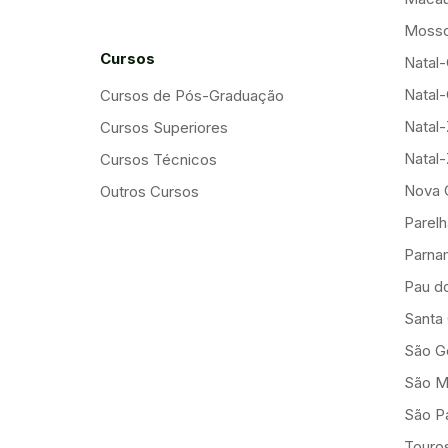
Mosso
Cursos
Natal-
Natal-
Cursos de Pós-Graduação
Natal
Cursos Superiores
Natal
Cursos Técnicos
Nova 
Outros Cursos
Parelh
Parna
Pau d
Santa
São G
São M
São Pa
Touro