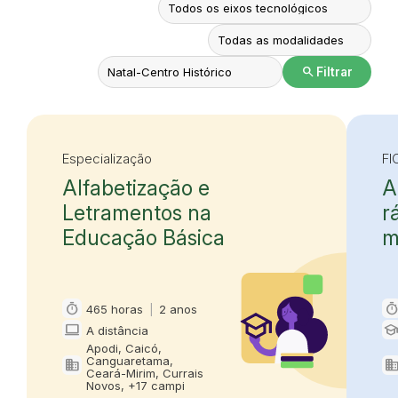
search
Filtrar
Especialização
FI
Alfabetização e
A
Letramentos na
r
Educação Básica
m
timer
time
465 horas
|
2 anos
Carga horária e duração
Ca
computer
schoo
A distância
Modalidade
Mo
Apodi, Caicó,
Canguaretama,
domain
domai
Oferta em
Of
Ceará-Mirim, Currais
Novos, +17 campi