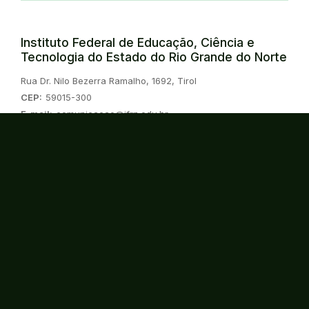
Instituto Federal de Educação, Ciência e
Tecnologia do Estado do Rio Grande do Norte
Endereço:
Rua Dr. Nilo Bezerra Ramalho, 1692, Tirol
CEP:
59015-300
E-mail:
comunicacao@ifrn.edu.br
Telefone:
(84) 4005-0890
Instagram
Twitter/X
Linkedin
Youtube
Spotify
TikTok
Consulte o cadastro da instituição no
Sistema do e-MEC