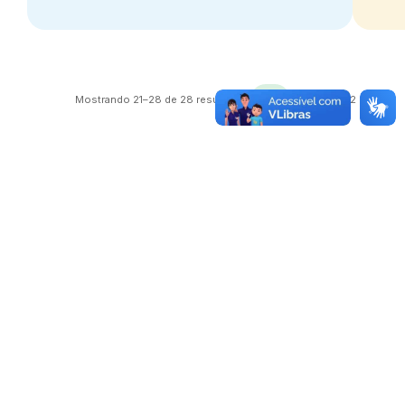
navigate_before
navigate_next
Anterior
Próxim
Mostrando 21–28 de 28 resultados
Página 2 de 2