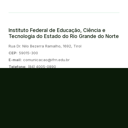
Instituto Federal de Educação, Ciência e
Tecnologia do Estado do Rio Grande do Norte
Endereço:
Rua Dr. Nilo Bezerra Ramalho, 1692, Tirol
CEP:
59015-300
E-mail:
comunicacao@ifrn.edu.br
Telefone:
(84) 4005-0890
Instagram
Twitter/X
Linkedin
Youtube
Spotify
TikTok
Consulte o cadastro da instituição no
Sistema do e-MEC