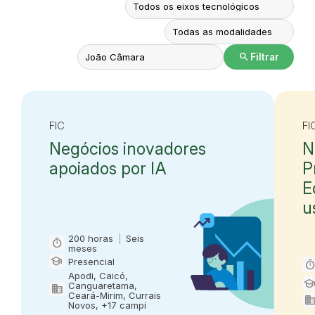
search
Filtrar
FIC
FI
Negócios inovadores
N
apoiados por IA
P
E
u
200 horas
|
Seis
timer
Carga horária e duração
meses
school
Presencial
time
Modalidade
Ca
Apodi, Caicó,
schoo
Canguaretama,
domain
Mo
Oferta em
Ceará-Mirim, Currais
domai
Novos, +17 campi
Of