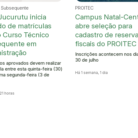
a Subsequente
PROITEC
Jucurutu inicia
Campus Natal-Cent
do de matrículas
abre seleção para
o Curso Técnico
cadastro de reserv
equente em
fiscais do PROITEC
istração
Inscrições acontecem nos di
30 de julho
os aprovados devem realizar
la entre esta quinta-feira (30)
Há 1 semana, 1 dia
ima segunda-feira (3 de
 21 horas