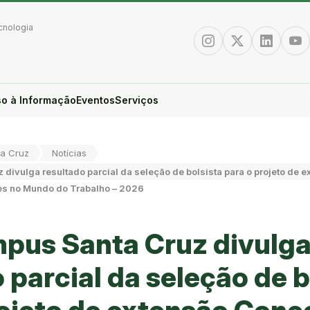
cnologia
Instagram
Twitter/X
Linkedin
You
o à Informação
Eventos
Serviços
a Cruz
Notícias
divulga resultado parcial da seleção de bolsista para o projeto de 
es no Mundo do Trabalho – 2026
pus Santa Cruz divulg
 parcial da seleção de b