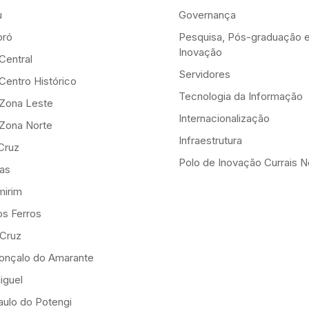
u
Governança
ró
Pesquisa, Pós-graduação 
Inovação
Central
Servidores
Centro Histórico
Tecnologia da Informação
-Zona Leste
Internacionalização
-Zona Norte
Infraestrutura
Cruz
Polo de Inovação Currais 
as
mirim
os Ferros
 Cruz
onçalo do Amarante
iguel
ulo do Potengi