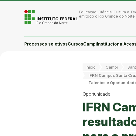
Ir para a página inicial
Ir para a busca
Educação, Ciência, Cultura e Te
Ir para o menu principal
em todo o Rio Grande do Norte
Ir para o conteúdo
Ir para o rodapé
Alto contraste
Login da Área Administrativa
Processos seletivos
Cursos
Campi
Institucional
Acess
Acessibilidade
Você está aqui:
Início
Campi
Sant
IFRN Campus Santa Cruz 
Talentos e Oportunidad
Oportunidade
IFRN Cam
resultado