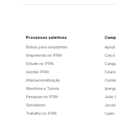
Processos seletivos
Camp
Bolsas para estudantes
Apodi
Empreenda no IFRN
Caicó
Estude no IFRN
Cangu
Gestão IFRN
Ceará
Internacionalização
Curra
Monitoria e Tutoria
Ipang
Pesquise no IFRN
João 
Servidores
Jucuru
Trabalhe no IFRN
Lajes