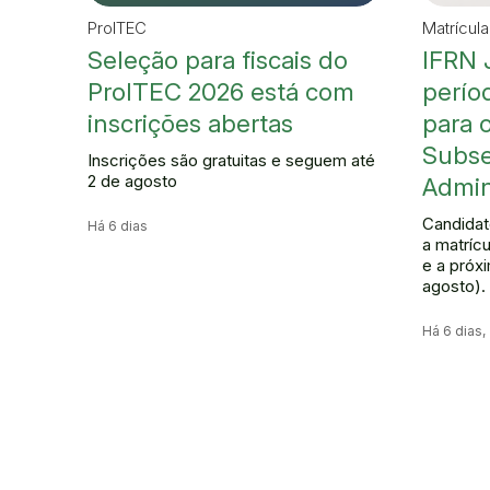
ProITEC
Matrícul
Seleção para fiscais do
IFRN 
ProITEC 2026 está com
perío
inscrições abertas
para 
Subs
Inscrições são gratuitas e seguem até
2 de agosto
Admin
Candidat
Há 6 dias
a matrícu
e a próx
agosto).
Há 6 dias,