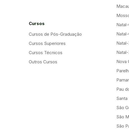
Maca
Mosso
Cursos
Natal-
Natal-
Cursos de Pós-Graduação
Natal
Cursos Superiores
Natal
Cursos Técnicos
Nova 
Outros Cursos
Parelh
Parna
Pau d
Santa
São G
São M
São Pa