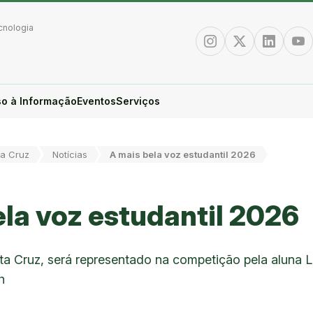
cnologia
Instagram
Twitter/X
Linkedin
You
o à Informação
Eventos
Serviços
a Cruz
Notícias
A mais bela voz estudantil 2026
la voz estudantil 2026
 Cruz, será representado na competição pela aluna La
h