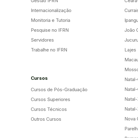
Gestão IFRN
Ceará
Internacionalização
Curra
Monitoria e Tutoria
Ipang
Pesquise no IFRN
João 
Servidores
Jucuru
Trabalhe no IFRN
Lajes
Maca
Mosso
Cursos
Natal-
Natal-
Cursos de Pós-Graduação
Natal
Cursos Superiores
Natal
Cursos Técnicos
Nova 
Outros Cursos
Parelh