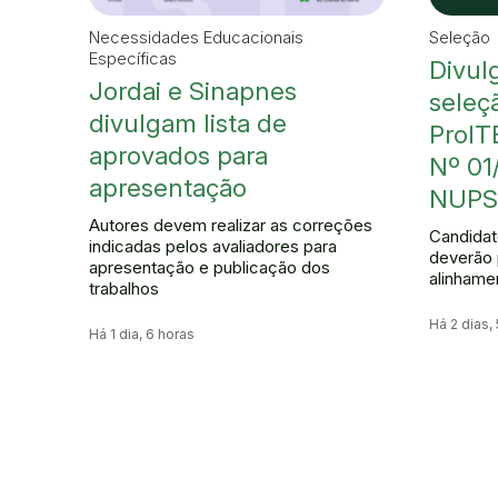
Necessidades Educacionais
Seleção
Específicas
Divul
Jordai e Sinapnes
seleçã
divulgam lista de
ProIT
aprovados para
Nº 01
apresentação
NUPS
Autores devem realizar as correções
Candidat
indicadas pelos avaliadores para
deverão 
apresentação e publicação dos
alinhame
trabalhos
Há 2 dias,
Há 1 dia, 6 horas