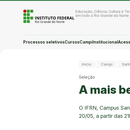
Ir para a página inicial
Ir para a busca
Educação, Ciência, Cultura e Te
Ir para o menu principal
em todo o Rio Grande do Norte
Ir para o conteúdo
Ir para o rodapé
Alto contraste
Login da Área Administrativa
Processos seletivos
Cursos
Campi
Institucional
Acess
Acessibilidade
Você está aqui:
Início
Campi
Sant
Seleção
A mais be
O IFRN, Campus Santa
20/05, a partir das 21