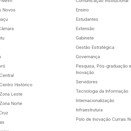
-Mirim
Comunicação Institucional
is Novos
Ensino
uaçu
Estudantes
Câmara
Extensão
tu
Gabinete
Gestão Estratégica
u
Governança
ró
Pesquisa, Pós-graduação 
Inovação
Central
Servidores
Centro Histórico
Tecnologia da Informação
-Zona Leste
Internacionalização
-Zona Norte
Infraestrutura
Cruz
Polo de Inovação Currais 
as