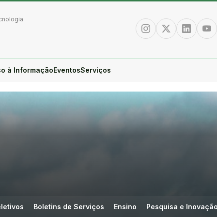
cnologia
Instagram
Twitter/X
Linkedin
You
o à Informação
Eventos
Serviços
letivos
Boletins de Serviços
Ensino
Pesquisa e Inovaçã