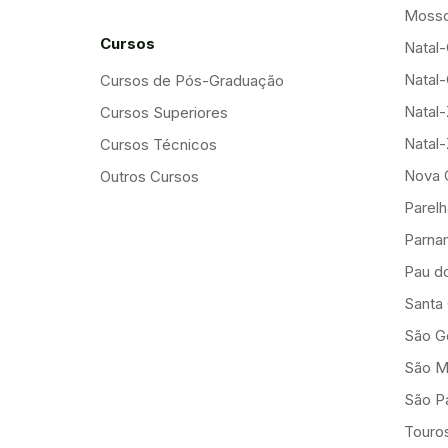
Mosso
Cursos
Natal-
Natal-
Cursos de Pós-Graduação
Natal
Cursos Superiores
Natal
Cursos Técnicos
Nova 
Outros Cursos
Parelh
Parna
Pau d
Santa
São G
São M
São Pa
Touro