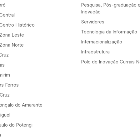
ró
Pesquisa, Pós-graduação 
Inovação
Central
Servidores
Centro Histórico
Tecnologia da Informação
-Zona Leste
Internacionalização
-Zona Norte
Infraestrutura
Cruz
Polo de Inovação Currais 
as
mirim
os Ferros
 Cruz
onçalo do Amarante
iguel
ulo do Potengi
s