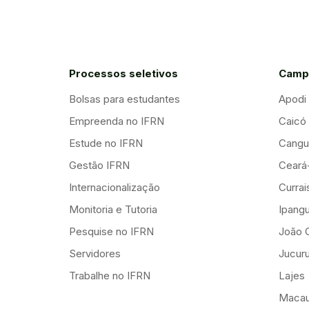
Processos seletivos
Camp
Bolsas para estudantes
Apodi
Empreenda no IFRN
Caicó
Estude no IFRN
Cangu
Gestão IFRN
Ceará
Internacionalização
Curra
Monitoria e Tutoria
Ipang
Pesquise no IFRN
João 
Servidores
Jucuru
Trabalhe no IFRN
Lajes
Maca