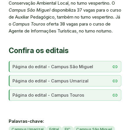
Conservação Ambiental Local, no turno vespertino. O
Campus São Miguel
disponibiliza 37 vagas para o curso
de Auxiliar Pedagógico, também no turno vespertino. Já
o
Campus Touros
oferta 38 vagas para o curso de
Agente de Informações Turísticas, no turno noturno.
Confira os editais
link
Página do edital - Campus São Miguel
link
Página do edital - Campus Umarizal
link
Página do edital - Campus Touros
Palavras-chave:
Campus Umarizal
Edital
FIC
Campus São Miguel