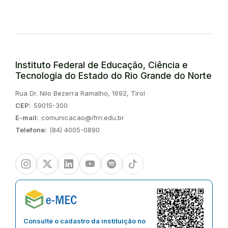
Instituto Federal de Educação, Ciência e
Tecnologia do Estado do Rio Grande do Norte
Endereço:
Rua Dr. Nilo Bezerra Ramalho, 1692, Tirol
CEP:
59015-300
E-mail:
comunicacao@ifrn.edu.br
Telefone:
(84) 4005-0890
Instagram
Twitter/X
Linkedin
Youtube
Spotify
TikTok
Consulte o cadastro da instituição no