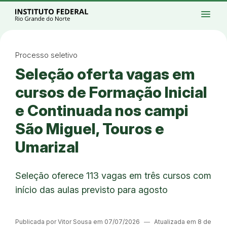
Ir para a página inicial
Início
Processos seletivos
Cursos
Campi
menu
Institucional
Acesso à Informação
Eventos
Serviços
Acessibilidade
Créditos
Ir para a busca
Alto contraste
Modo escuro
Busca
contrast
dark_mode
search
Instagram
Twitter/X
Facebook
Linkedin
Youtube
Ir para o menu principal
Menu
Ir para o conteúdo
Ir para o rodapé
Processo seletivo
Alto contraste
Seleção oferta vagas em
Login da Área Administrativa
Acessibilidade
cursos de Formação Inicial
e Continuada nos campi
São Miguel, Touros e
Umarizal
Seleção oferece 113 vagas em três cursos com
início das aulas previsto para agosto
Publicada por Vitor Sousa em 07/07/2026
―
Atualizada em 8 de