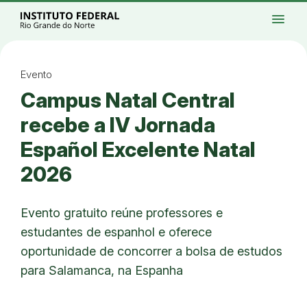
Ir para a página inicial
Início
Processos seletivos
Cursos
Campi
menu
Institucional
Acesso à Informação
Eventos
Serviços
Acessibilidade
Créditos
Ir para a busca
Alto contraste
Modo escuro
Busca
contrast
dark_mode
search
Instagram
Twitter/X
Facebook
Linkedin
Youtube
Ir para o menu principal
Menu
Ir para o conteúdo
Ir para o rodapé
Evento
Alto contraste
Campus Natal Central
Login da Área Administrativa
Acessibilidade
recebe a IV Jornada
Español Excelente Natal
2026
Evento gratuito reúne professores e
estudantes de espanhol e oferece
oportunidade de concorrer a bolsa de estudos
para Salamanca, na Espanha