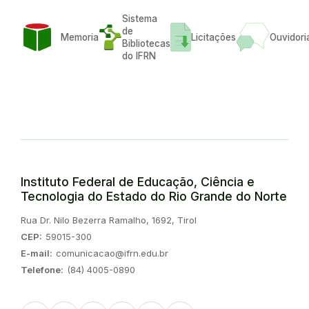
Sistema
de
Memoria
Licitações
Ouvidori
Bibliotecas
do IFRN
Instituto Federal de Educação, Ciência e
Tecnologia do Estado do Rio Grande do Norte
Endereço:
Rua Dr. Nilo Bezerra Ramalho, 1692, Tirol
CEP:
59015-300
E-mail:
comunicacao@ifrn.edu.br
Telefone:
(84) 4005-0890
Instagram
Twitter/X
Linkedin
Youtube
Spotify
TikTok