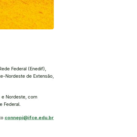
Rede Federal (Enedif),
rte-Nordeste de Extensão,
e e Nordeste, com
e Federal.
nto
connepi@ifce.edu.br