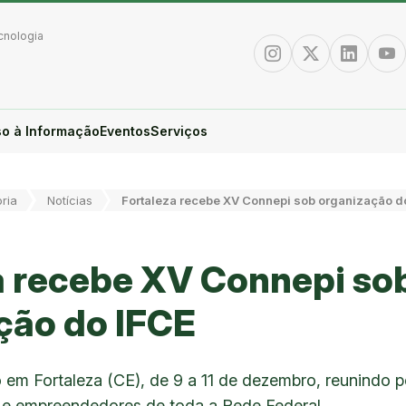
cnologia
Instagram
Twitter/X
Linkedin
You
o à Informação
Eventos
Serviços
oria
Notícias
Fortaleza recebe XV Connepi sob organização d
a recebe XV Connepi so
ção do IFCE
o em Fortaleza (CE), de 9 a 11 de dezembro, reunindo 
s e empreendedores de toda a Rede Federal