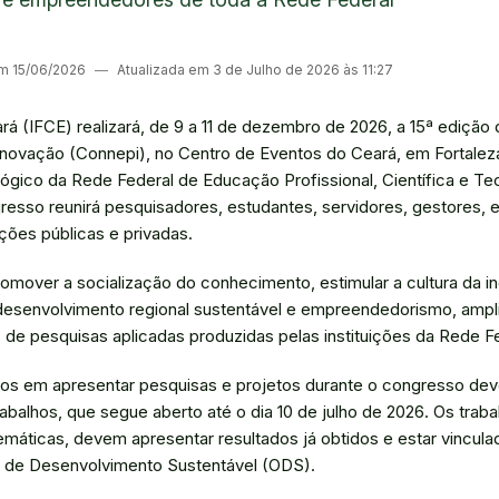
em 15/06/2026
―
Atualizada em 3 de Julho de 2026 às 11:27
ará (IFCE) realizará, de 9 a 11 de dezembro de 2026, a 15ª ediçã
novação (Connepi), no Centro de Eventos do Ceará, em Fortalez
lógico da Rede Federal de Educação Profissional, Científica e Te
resso reunirá pesquisadores, estudantes, servidores, gestores
ições públicas e privadas.
omover a socialização do conhecimento, estimular a cultura da i
 desenvolvimento regional sustentável e empreendedorismo, ampl
 de pesquisas aplicadas produzidas pelas instituições da Rede Fe
dos em apresentar pesquisas e projetos durante o congresso de
balhos, que segue aberto até o dia 10 de julho de 2026. Os traba
máticas, devem apresentar resultados já obtidos e estar vincul
s de Desenvolvimento Sustentável (ODS).