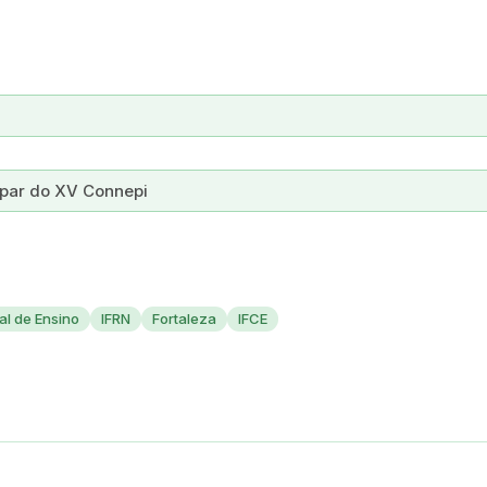
cipar do XV Connepi
al de Ensino
IFRN
Fortaleza
IFCE