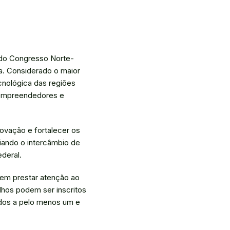
o do Congresso Norte-
a. Considerado o maior
cnológica das regiões
, empreendedores e
novação e fortalecer os
iando o intercâmbio de
deral.
vem prestar atenção ao
lhos podem ser inscritos
ados a pelo menos um e