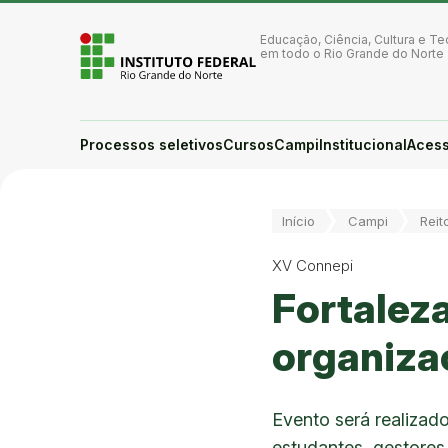
Ir para a página inicial
Ir para a busca
Educação, Ciência, Cultura e Te
Ir para o menu principal
em todo o Rio Grande do Norte
Ir para o conteúdo
Ir para o rodapé
Alto contraste
Login da Área Administrativa
Processos seletivos
Cursos
Campi
Institucional
Acess
Acessibilidade
Você está aqui:
Início
Campi
Reit
XV Connepi
Fortalez
organiza
Evento será realizad
estudantes, gestore