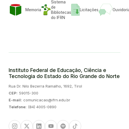
Sistema
de
Memoria
Licitações
Ouvidori
Bibliotecas
do IFRN
Instituto Federal de Educação, Ciência e
Tecnologia do Estado do Rio Grande do Norte
Endereço:
Rua Dr. Nilo Bezerra Ramalho, 1692, Tirol
CEP:
59015-300
E-mail:
comunicacao@ifrn.edu.br
Telefone:
(84) 4005-0890
Instagram
Twitter/X
Linkedin
Youtube
Spotify
TikTok