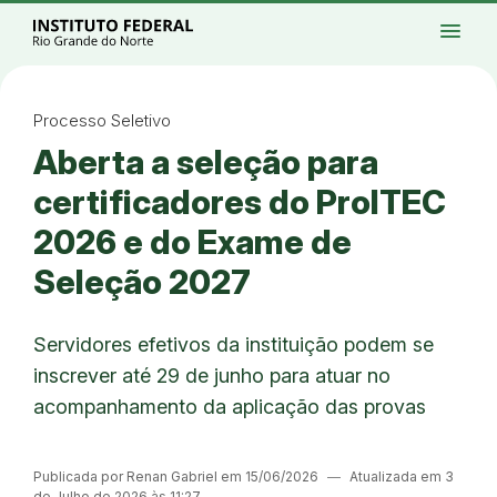
Ir para a página inicial
Início
Processos seletivos
Cursos
Campi
menu
Institucional
Acesso à Informação
Eventos
Serviços
Acessibilidade
Créditos
Ir para a busca
Alto contraste
Modo escuro
Busca
contrast
dark_mode
search
Instagram
Twitter/X
Facebook
Linkedin
Youtube
Ir para o menu principal
Menu
Ir para o conteúdo
Ir para o rodapé
Processo Seletivo
Alto contraste
Aberta a seleção para
Login da Área Administrativa
Acessibilidade
certificadores do ProITEC
2026 e do Exame de
Seleção 2027
Servidores efetivos da instituição podem se
inscrever até 29 de junho para atuar no
acompanhamento da aplicação das provas
Publicada por Renan Gabriel em 15/06/2026
―
Atualizada em 3
de Julho de 2026 às 11:27