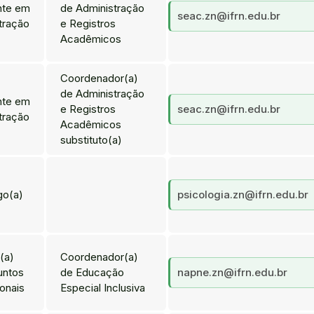
nte em
de Administração
seac.zn@ifrn.edu.br
tração
e Registros
Acadêmicos
Coordenador(a)
de Administração
nte em
e Registros
seac.zn@ifrn.edu.br
tração
Acadêmicos
substituto(a)
go(a)
psicologia.zn@ifrn.edu.br
(a)
Coordenador(a)
untos
de Educação
napne.zn@ifrn.edu.br
onais
Especial Inclusiva