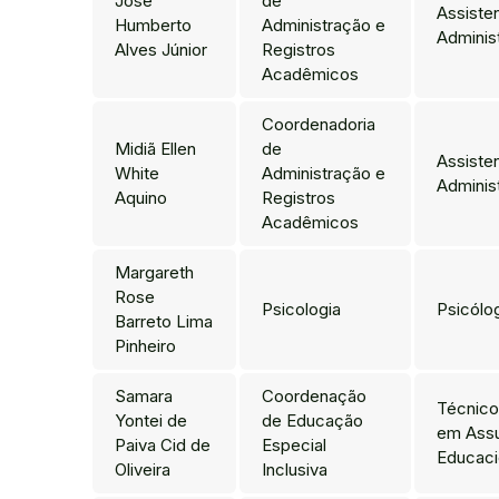
José
de
Assiste
Humberto
Administração e
Adminis
Alves Júnior
Registros
Acadêmicos
Coordenadoria
Midiã Ellen
de
Assiste
White
Administração e
Adminis
Aquino
Registros
Acadêmicos
Margareth
Rose
Psicologia
Psicólo
Barreto Lima
Pinheiro
Samara
Coordenação
Técnico
Yontei de
de Educação
em Ass
Paiva Cid de
Especial
Educaci
Oliveira
Inclusiva