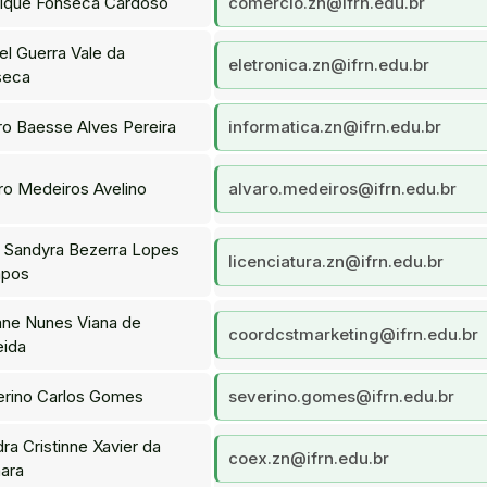
ique Fonseca Cardoso
comercio.zn@ifrn.edu.br
el Guerra Vale da
eletronica.zn@ifrn.edu.br
seca
o Baesse Alves Pereira
informatica.zn@ifrn.edu.br
ro Medeiros Avelino
alvaro.medeiros@ifrn.edu.br
 Sandyra Bezerra Lopes
licenciatura.zn@ifrn.edu.br
pos
ane Nunes Viana de
coordcstmarketing@ifrn.edu.br
eida
erino Carlos Gomes
severino.gomes@ifrn.edu.br
ra Cristinne Xavier da
coex.zn@ifrn.edu.br
ara