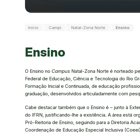
Você está aqui:
Início
Campi
Natal-Zona Norte
Ensino
Ensino
O Ensino no
Campus
Natal-Zona Norte é norteado pel
Federal de Educação, Ciência e Tecnologia do Rio G
Formação Inicial e Continuada, de educação profissi
graduação, desenvolvidos articuladamente com pesq
Cabe destacar também que o Ensino é – junto à Exten
do IFRN, justificando-lhe a existência. A área está 
Pró-Reitoria de Ensino, seguindo para a Diretoria Ac
Coordenação de Educação Especial Inclusiva (Coeei) 