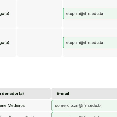
go(a)
etep.zn@ifrn.edu.br
go(a)
etep.zn@ifrn.edu.br
rdenador(a)
E-mail
lene Medeiros
comercio.zn@ifrn.edu.br