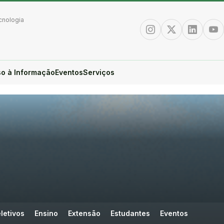
cnologia
Instagram
Twitter/X
Linkedin
You
o à Informação
Eventos
Serviços
letivos
Ensino
Extensão
Estudantes
Eventos