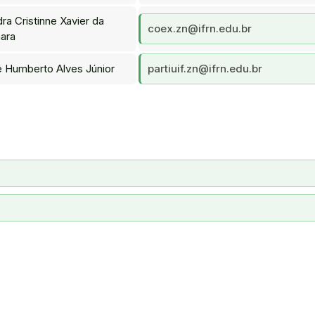
ra Cristinne Xavier da
coex.zn@ifrn.edu.br
ara
 Humberto Alves Júnior
partiuif.zn@ifrn.edu.br