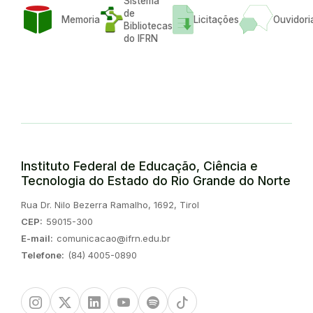
Sistema
de
Memoria
Licitações
Ouvidori
Bibliotecas
do IFRN
Instituto Federal de Educação, Ciência e
Tecnologia do Estado do Rio Grande do Norte
Endereço:
Rua Dr. Nilo Bezerra Ramalho, 1692, Tirol
CEP:
59015-300
E-mail:
comunicacao@ifrn.edu.br
Telefone:
(84) 4005-0890
Instagram
Twitter/X
Linkedin
Youtube
Spotify
TikTok