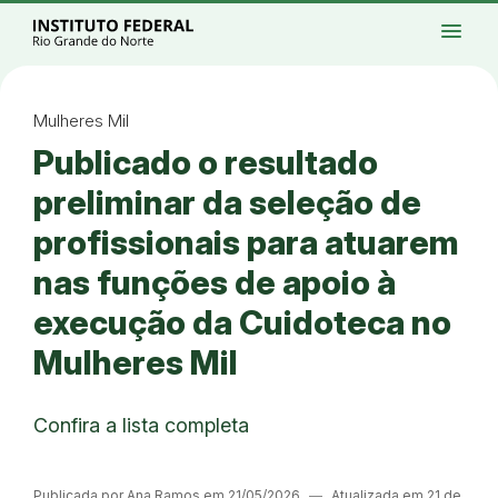
Ir para a página inicial
Início
Processos seletivos
Cursos
Campi
menu
Institucional
Acesso à Informação
Eventos
Serviços
Acessibilidade
Créditos
Ir para a busca
Alto contraste
Modo escuro
Busca
contrast
dark_mode
search
Instagram
Twitter/X
Facebook
Linkedin
Youtube
Ir para o menu principal
Menu
Ir para o conteúdo
Ir para o rodapé
Mulheres Mil
Alto contraste
Publicado o resultado
Login da Área Administrativa
Acessibilidade
preliminar da seleção de
profissionais para atuarem
nas funções de apoio à
execução da Cuidoteca no
Mulheres Mil
Confira a lista completa
Publicada por Ana Ramos em 21/05/2026
―
Atualizada em 21 de