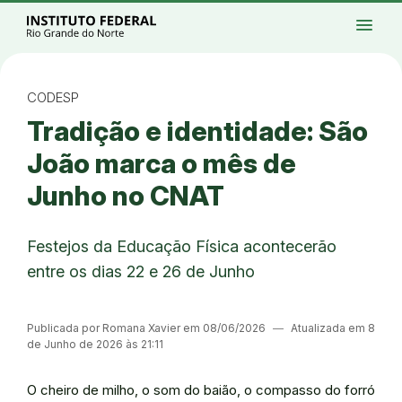
Ir para a página inicial
Início
Processos seletivos
Cursos
Campi
menu
Institucional
Acesso à Informação
Eventos
Serviços
Acessibilidade
Créditos
Ir para a busca
Alto contraste
Modo escuro
Busca
contrast
dark_mode
search
Instagram
Twitter/X
Facebook
Linkedin
Youtube
Ir para o menu principal
Menu
Ir para o conteúdo
Ir para o rodapé
CODESP
Alto contraste
Tradição e identidade: São
Login da Área Administrativa
Acessibilidade
João marca o mês de
Junho no CNAT
Festejos da Educação Física acontecerão
entre os dias 22 e 26 de Junho
Publicada por Romana Xavier em 08/06/2026
―
Atualizada em 8
de Junho de 2026 às 21:11
O cheiro de milho, o som do baião, o compasso do forró