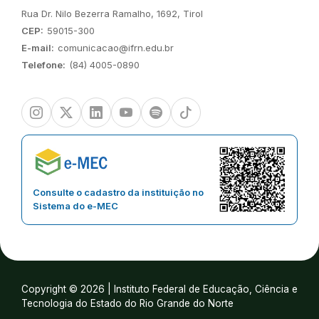
Endereço:
Rua Dr. Nilo Bezerra Ramalho, 1692, Tirol
CEP:
59015-300
E-mail:
comunicacao@ifrn.edu.br
Telefone:
(84) 4005-0890
Instagram
Twitter/X
Linkedin
Youtube
Spotify
TikTok
Consulte o cadastro da instituição no
Sistema do e-MEC
Copyright © 2026 | Instituto Federal de Educação, Ciência e
Tecnologia do Estado do Rio Grande do Norte