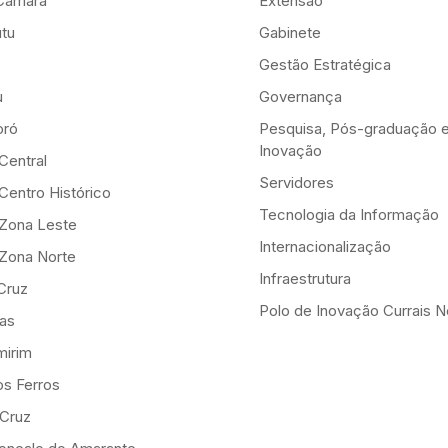
Câmara
Extensão
tu
Gabinete
Gestão Estratégica
u
Governança
ró
Pesquisa, Pós-graduação 
Inovação
Central
Servidores
Centro Histórico
Tecnologia da Informação
-Zona Leste
Internacionalização
-Zona Norte
Infraestrutura
Cruz
Polo de Inovação Currais 
as
mirim
os Ferros
 Cruz