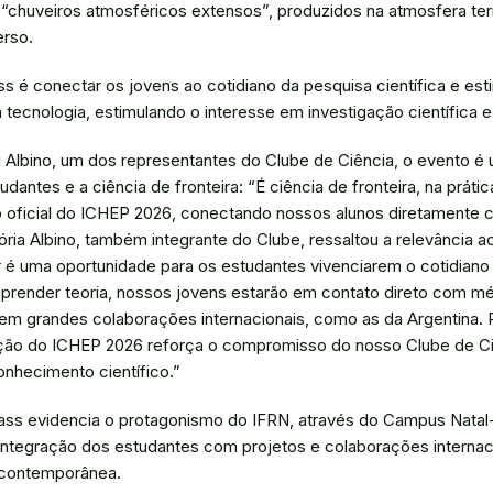
“chuveiros atmosféricos extensos”, produzidos na atmosfera terr
erso.
 é conectar os jovens ao cotidiano da pesquisa científica e esti
la tecnologia, estimulando o interesse em investigação científica 
Albino, um dos representantes do Clube de Ciência, o evento é
dantes e a ciência de fronteira: “É ciência de fronteira, na práti
o oficial do ICHEP 2026, conectando nossos alunos diretamente co
ória Albino, também integrante do Clube, ressaltou a relevância ac
 é uma oportunidade para os estudantes vivenciarem o cotidian
 aprender teoria, nossos jovens estarão em contato direto com 
em grandes colaborações internacionais, como as da Argentina. R
ão do ICHEP 2026 reforça o compromisso do nosso Clube de Ci
nhecimento científico.”
ass evidencia o protagonismo do IFRN, através do Campus Natal
 integração dos estudantes com projetos e colaborações internac
a contemporânea.