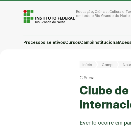
Ir para a página inicial
Ir para a busca
Educação, Ciência, Cultura e Te
Ir para o menu principal
em todo o Rio Grande do Norte
Ir para o conteúdo
Ir para o rodapé
Alto contraste
Login da Área Administrativa
Processos seletivos
Cursos
Campi
Institucional
Acess
Acessibilidade
Você está aqui:
Início
Campi
Nata
Ciência
Clube de
Internaci
Evento ocorre em par