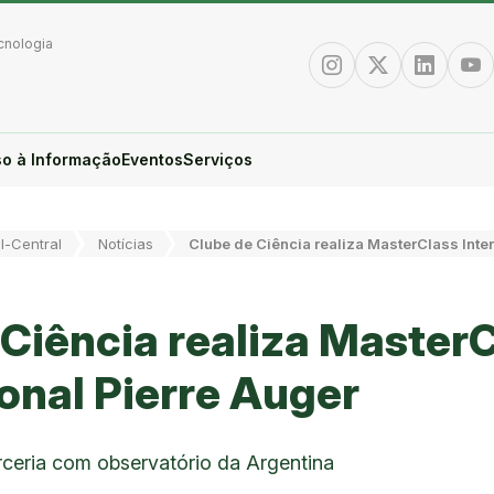
cnologia
Instagram
Twitter/X
Linkedin
You
o à Informação
Eventos
Serviços
l-Central
Notícias
Clube de Ciência realiza MasterClass Inte
 Ciência realiza Master
onal Pierre Auger
ceria com observatório da Argentina