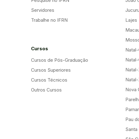
Pesquise no IFRN
João 
Servidores
Jucuru
Trabalhe no IFRN
Lajes
Maca
Mosso
Cursos
Natal-
Natal-
Cursos de Pós-Graduação
Natal
Cursos Superiores
Natal
Cursos Técnicos
Nova 
Outros Cursos
Parelh
Parna
Pau d
Santa