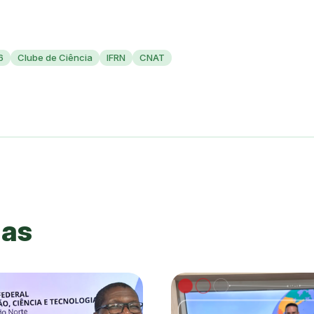
6
Clube de Ciência
IFRN
CNAT
das