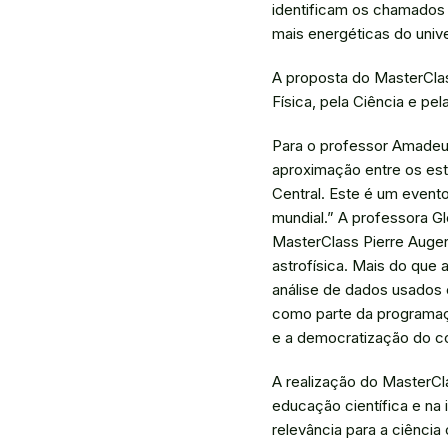
identificam os chamados 
mais energéticas do univ
A proposta do MasterClass
Física, pela Ciência e pe
Para o professor Amadeu 
aproximação entre os estu
Central. Este é um event
mundial.” A professora Gl
MasterClass Pierre Auger
astrofísica. Mais do que
análise de dados usados 
como parte da programaç
e a democratização do co
A realização do MasterCl
educação científica e na
relevância para a ciênci