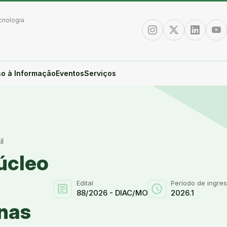
cnologia
Instagram
Twitter/X
Linkedin
You
o à Informação
Eventos
Serviços
il
úcleo
Edital
Período de ingre
article
schedule
88/2026 - DIAC/MO
2026.1
enas