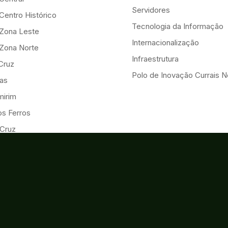
Servidores
Centro Histórico
Tecnologia da Informação
-Zona Leste
Internacionalização
-Zona Norte
Infraestrutura
Cruz
Polo de Inovação Currais 
as
mirim
os Ferros
 Cruz
onçalo do Amarante
iguel
ulo do Potengi
s
al
ia