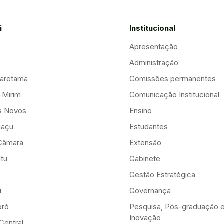
i
Institucional
Apresentação
Administração
aretama
Comissões permanentes
-Mirim
Comunicação Institucional
is Novos
Ensino
uaçu
Estudantes
Câmara
Extensão
tu
Gabinete
Gestão Estratégica
u
Governança
ró
Pesquisa, Pós-graduação 
Inovação
Central