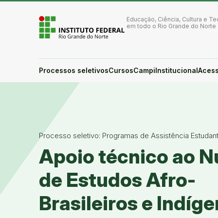
Ir para a página inicial
Ir para a busca
Educação, Ciência, Cultura e Te
Ir para o menu principal
em todo o Rio Grande do Norte
Ir para o conteúdo
Ir para o rodapé
Alto contraste
Login da Área Administrativa
Processos seletivos
Cursos
Campi
Institucional
Acess
Acessibilidade
Processo seletivo: Programas de Assistência Estudant
Apoio técnico ao N
de Estudos Afro-
Brasileiros e Indíg