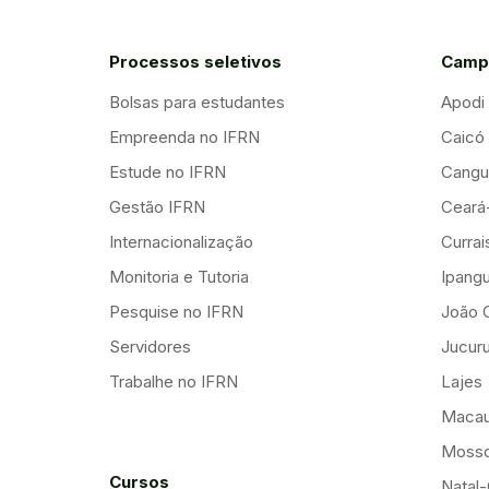
Processos seletivos
Camp
Bolsas para estudantes
Apodi
Empreenda no IFRN
Caicó
Estude no IFRN
Cangu
Gestão IFRN
Ceará
Internacionalização
Curra
Monitoria e Tutoria
Ipang
Pesquise no IFRN
João 
Servidores
Jucuru
Trabalhe no IFRN
Lajes
Maca
Mosso
Cursos
Natal-