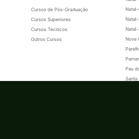
Natal-
Cursos de Pós-Graduação
Natal
Cursos Superiores
Natal
Cursos Técnicos
Nova 
Outros Cursos
Parelh
Parna
Pau d
Santa
São G
São M
São Pa
Touro
Umariz
Reitor