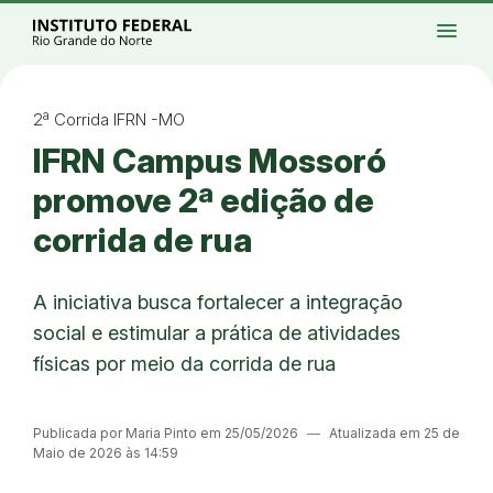
Ir para a página inicial
Início
Processos seletivos
Cursos
Campi
menu
Institucional
Acesso à Informação
Eventos
Serviços
Acessibilidade
Créditos
Ir para a busca
Alto contraste
Modo escuro
Busca
contrast
dark_mode
search
Instagram
Twitter/X
Facebook
Linkedin
Youtube
Ir para o menu principal
Menu
Ir para o conteúdo
Ir para o rodapé
2ª Corrida IFRN -MO
Alto contraste
IFRN Campus Mossoró
Login da Área Administrativa
Acessibilidade
promove 2ª edição de
corrida de rua
A iniciativa busca fortalecer a integração
social e estimular a prática de atividades
físicas por meio da corrida de rua
Publicada por Maria Pinto em 25/05/2026
―
Atualizada em 25 de
Maio de 2026 às 14:59