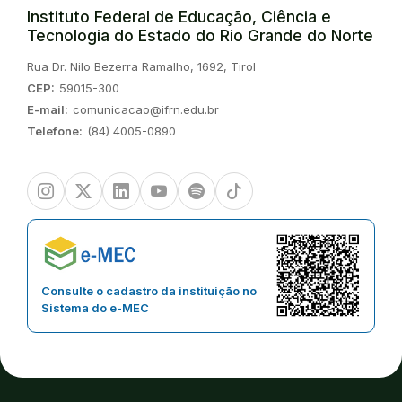
Instituto Federal de Educação, Ciência e
Tecnologia do Estado do Rio Grande do Norte
Endereço:
Rua Dr. Nilo Bezerra Ramalho, 1692, Tirol
CEP:
59015-300
E-mail:
comunicacao@ifrn.edu.br
Telefone:
(84) 4005-0890
Instagram
Twitter/X
Linkedin
Youtube
Spotify
TikTok
Consulte o cadastro da instituição no
Sistema do e-MEC