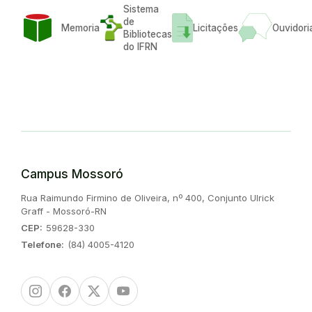
Sistema
de
Memoria
Licitações
Ouvidori
Bibliotecas
do IFRN
Campus Mossoró
Endereço:
Rua Raimundo Firmino de Oliveira, nº 400, Conjunto Ulrick
Graff - Mossoró-RN
CEP:
59628-330
Telefone:
(84) 4005-4120
Instagram
Facebook
Twitter/X
Youtube