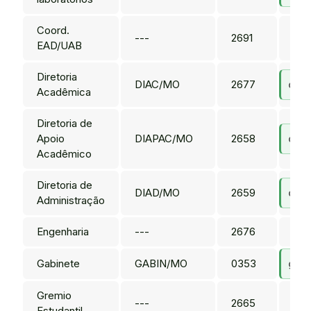
Coord.
---
2691
---
EAD/UAB
Diretoria
DIAC/MO
2677
diac
Acadêmica
Diretoria de
Apoio
DIAPAC/MO
2658
diap
Acadêmico
Diretoria de
DIAD/MO
2659
diad
Administração
Engenharia
---
2676
---
Gabinete
GABIN/MO
0353
gabi
Gremio
---
2665
---
Estudantil