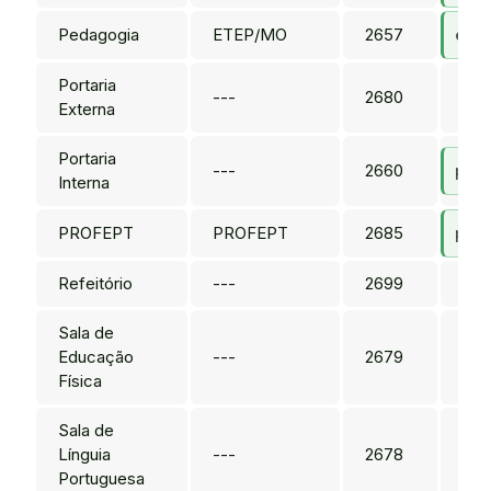
Pedagogia
ETEP/MO
2657
etep
Portaria
---
2680
---
Externa
Portaria
---
2660
port
Interna
PROFEPT
PROFEPT
2685
prof
Refeitório
---
2699
---
Sala de
Educação
---
2679
---
Física
Sala de
Línguia
---
2678
---
Portuguesa