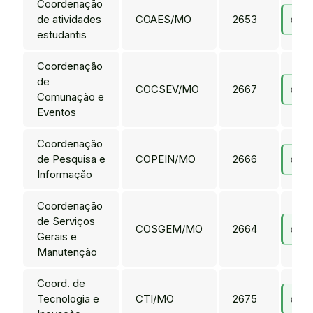
Coordenação
de atividades
COAES/MO
2653
coae
estudantis
Coordenação
de
COCSEV/MO
2667
cocs
Comunação e
Eventos
Coordenação
de Pesquisa e
COPEIN/MO
2666
cope
Informação
Coordenação
de Serviços
COSGEM/MO
2664
cos
Gerais e
Manutenção
Coord. de
Tecnologia e
CTI/MO
2675
cti.