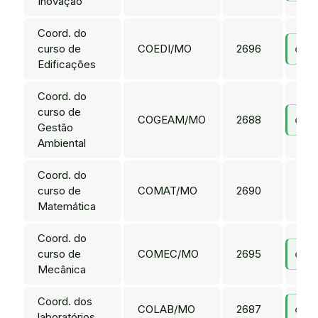
Inovação
Coord. do
curso de
COEDI/MO
2696
coed
Edificações
Coord. do
curso de
COGEAM/MO
2688
cog
Gestão
Ambiental
Coord. do
curso de
COMAT/MO
2690
Matemática
Coord. do
curso de
COMEC/MO
2695
com
Mecânica
Coord. dos
COLAB/MO
2687
cola
laboratórios