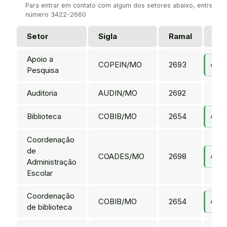
Para entrar em contato com algum dos setores abaixo, entre em c
número 3422-2660
Setor
Sigla
Ramal
E-m
Apoio a
COPEIN/MO
2693
cope
Pesquisa
Auditoria
AUDIN/MO
2692
---
Biblioteca
COBIB/MO
2654
cobi
Coordenação
de
COADES/MO
2698
coad
Administração
Escolar
Coordenação
COBIB/MO
2654
cobi
de biblioteca