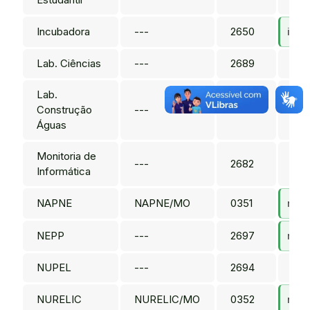
Incubadora
---
2650
incu
Lab. Ciências
---
2689
---
Lab.
Construção
---
2651
---
Águas
Monitoria de
---
2682
---
Informática
NAPNE
NAPNE/MO
0351
napn
NEPP
---
2697
nepp
NUPEL
---
2694
---
NURELIC
NURELIC/MO
0352
nure