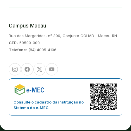
Campus Macau
Endereço:
Rua das Margaridas, nº 300, Conjunto COHAB - Macau-RN
CEP:
59500-000
Telefone:
(84) 4005-4106
Instagram
Facebook
Twitter/X
Youtube
Consulte o cadastro da instituição no
Sistema do e-MEC