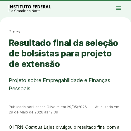
Ir para a página inicial
Início
Processos seletivos
Cursos
Campi
menu
Institucional
Acesso à Informação
Eventos
Serviços
Acessibilidade
Créditos
Ir para a busca
Alto contraste
Modo escuro
Busca
contrast
dark_mode
search
Instagram
Twitter/X
Facebook
Linkedin
Youtube
Ir para o menu principal
Menu
Ir para o conteúdo
Ir para o rodapé
Proex
Alto contraste
Resultado final da seleção
Login da Área Administrativa
Acessibilidade
de bolsistas para projeto
de extensão
Projeto sobre Empregabilidade e Finanças
Pessoais
Publicada por Larissa Oliveira em 29/05/2026
―
Atualizada em
29 de Maio de 2026 às 12:39
O IFRN-
Campus
Lajes divulgou o resultado final com a