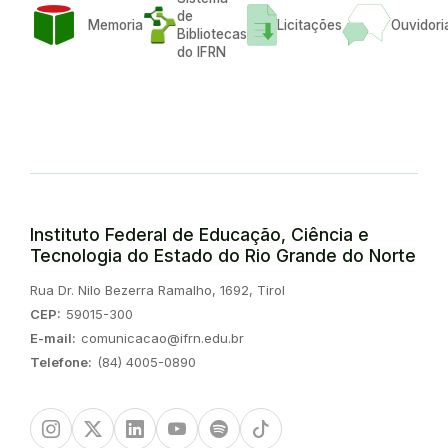
de
Memoria
Licitações
Ouvidori
Bibliotecas
do IFRN
Instituto Federal de Educação, Ciência e
Tecnologia do Estado do Rio Grande do Norte
Endereço:
Rua Dr. Nilo Bezerra Ramalho, 1692, Tirol
CEP:
59015-300
E-mail:
comunicacao@ifrn.edu.br
Telefone:
(84) 4005-0890
Instagram
Twitter/X
Linkedin
Youtube
Spotify
TikTok